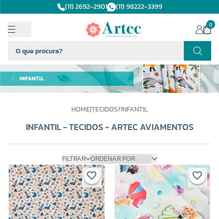
(11) 2692-2901
(11) 98222-3399
0
HOME
|
TECIDOS
/
INFANTIL
INFANTIL - TECIDOS - ARTEC AVIAMENTOS
FILTRAR