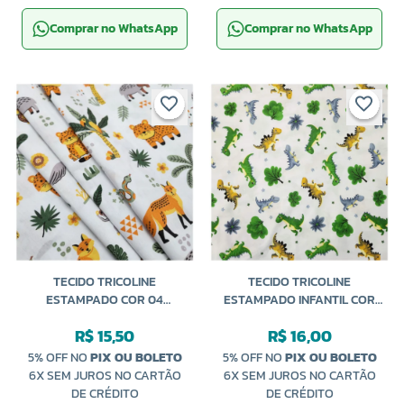
Comprar no WhatsApp
Comprar no WhatsApp
TECIDO TRICOLINE
TECIDO TRICOLINE
ESTAMPADO COR 04
ESTAMPADO INFANTIL COR
PANTANAL 50CM X 150CM
02 T-REX 50CM X 150CM
R$ 15,50
R$ 16,00
CALDEIRA
CALDEIRA
5% OFF NO
PIX OU BOLETO
5% OFF NO
PIX OU BOLETO
6X SEM JUROS NO CARTÃO
6X SEM JUROS NO CARTÃO
DE CRÉDITO
DE CRÉDITO