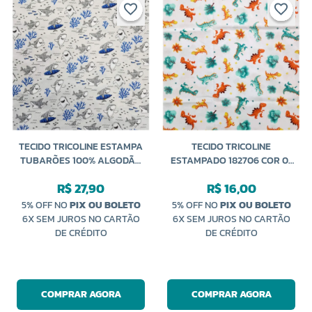
TECIDO TRICOLINE ESTAMPA
TECIDO TRICOLINE
TUBARÕES 100% ALGODÃO
ESTAMPADO 182706 COR 01
50CM X 150CM CALDEIRA
T-REX 50CM X 150CM
R$ 27,90
R$ 16,00
CALDEIRA
5% OFF NO
PIX OU BOLETO
5% OFF NO
PIX OU BOLETO
6X SEM JUROS NO CARTÃO
6X SEM JUROS NO CARTÃO
DE CRÉDITO
DE CRÉDITO
COMPRAR AGORA
COMPRAR AGORA