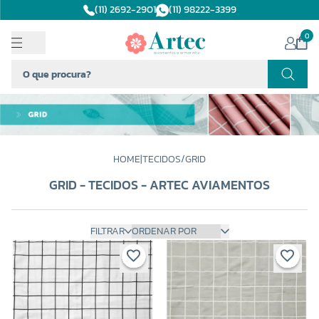
(11) 2692-2901
(11) 98222-3399
0
HOME
|
TECIDOS
/
GRID
GRID - TECIDOS - ARTEC AVIAMENTOS
FILTRAR