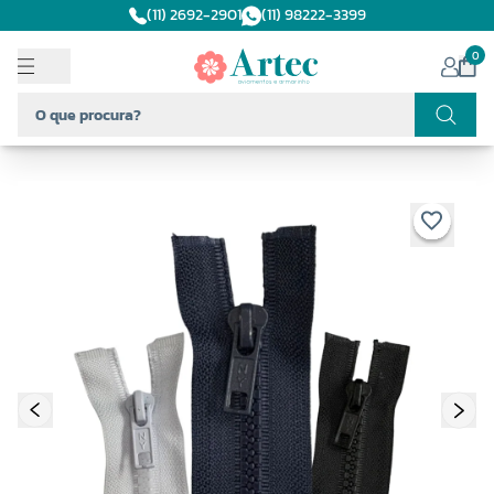
(11) 2692-2901
(11) 98222-3399
0