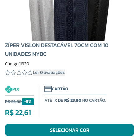
ZÍPER VISLON DESTACÁVEL 70CM COM 10
UNIDADES NYBC
Código:11930
Ler 0 avaliações
CARTÃO
PIX
ATÉ 1X DE
R$ 23,80
NO CARTÃO.
R$ 23,80
-5%
R$ 22,61
SELECIONAR COR