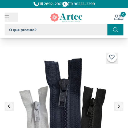
(11) 2692-2901
(11) 98222-3399
0