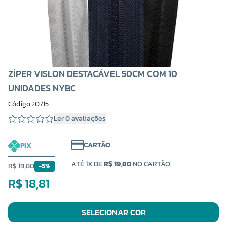
ZÍPER VISLON DESTACÁVEL 50CM COM 10
UNIDADES NYBC
Código:20715
Ler 0 avaliações
CARTÃO
PIX
ATÉ 1X DE
R$ 19,80
NO CARTÃO.
R$ 19,80
-5%
R$ 18,81
SELECIONAR COR