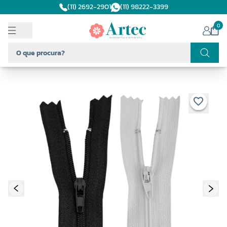
(11) 2692-2901
(11) 98222-3399
0