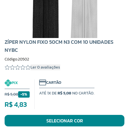
ZÍPER NYLON FIXO 50CM N3 COM 10 UNIDADES
NYBC
Código:20502
Ler 0 avaliações
CARTÃO
PIX
ATÉ 1X DE
R$ 5,08
NO CARTÃO.
R$ 5,08
-5%
R$ 4,83
SELECIONAR COR