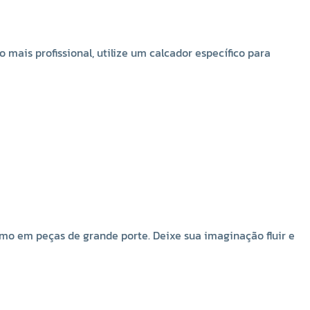
Para um acabamento mais delicado, utilize um zíper
com dentes finos.
Para um visual mais ousado, experimente combinar o
mais profissional, utilize um calcador específico para
zíper com outros materiais, como fitas e botões.
Ao lavar a peça, certifique-se de que o zíper esteja
fechado para evitar danos.
Com o Zíper de Nylon Destacável NYBC Nº5, seus
projetos ganharão um toque de praticidade,
funcionalidade e estilo, mesmo em peças de grande
porte. Deixe sua imaginação fluir e explore as infinitas
possibilidades que este produto versátil oferece.
smo em peças de grande porte. Deixe sua imaginação fluir e