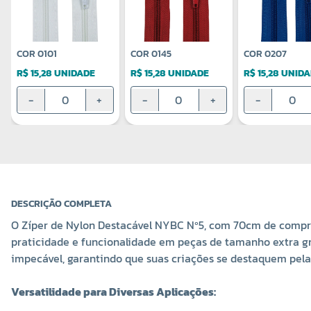
COR 0101
COR 0145
COR 0207
R$ 15,28 UNIDADE
R$ 15,28 UNIDADE
R$ 15,28 UNID
-
+
-
+
-
DESCRIÇÃO COMPLETA
O Zíper de Nylon Destacável NYBC Nº5, com 70cm de compri
praticidade e funcionalidade em peças de tamanho extra gra
impecável, garantindo que suas criações se destaquem pela 
Versatilidade para Diversas Aplicações: