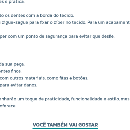
s e prática.
do os dentes com a borda do tecido.
igue-zague para fixar o zíper no tecido. Para um acabamento 
íper com um ponto de segurança para evitar que desfie.
da sua peça.
tes finos.
om outros materiais, como fitas e botões.
 para evitar danos.
anharão um toque de praticidade, funcionalidade e estilo, me
 oferece.
VOCÊ TAMBÉM VAI GOSTAR