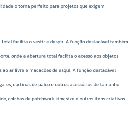
Como Aplicar o Zíper de Nylon Destacável:
alidade o torna perfeito para projetos que exigem
A aplicação do Zíper de Nylon Destacável NYBC Nº5 é
simples e prática.
Preparação:
Posicione o zíper na abertura da peça,
total facilita o vestir e despir. A função destacável também
alinhando os dentes com a borda do tecido.
Costura:
Utilize uma máquina de costura com ponto reto
te, onde a abertura total facilita o acesso aos objetos
ou zigue-zague para fixar o zíper no tecido. Para um
acabamento mais profissional, utilize um calcador
 ao ar livre e macacões de esqui. A função destacável
específico para zíper.
Acabamento:
Após a costura, finalize as extremidades
ugares, cortinas de palco e outros acessórios de tamanho
do zíper com um ponto de segurança para evitar que
desfie.
, colchas de patchwork king size e outros itens criativos.
Dicas e Cuidados:
Escolha a cor do zíper que melhor harmonize com o
tecido da sua peça.