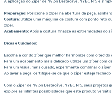
A aplicação do Zíper de Nylon Destacável NYBC Nº5 é simple
Preparação:
Posicione o zíper na abertura da peça, alinhan
Costura:
Utilize uma máquina de costura com ponto reto ou z
zíper.
Acabamento:
Após a costura, finalize as extremidades do z
Dicas e Cuidados:
Escolha a cor do zíper que melhor harmonize com o tecido 
Para um acabamento mais delicado, utilize um zíper com den
Para um visual mais ousado, experimente combinar o zíper c
Ao lavar a peça, certifique-se de que o zíper esteja fechado
Com o Zíper de Nylon Destacável NYBC Nº5, seus projetos g
explore as infinitas possibilidades que este produto versátil