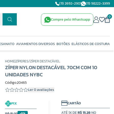
(11) 2692-2901
(11) 98222-3399
0
Compre pelo Whastsapp
ESANATO
AVIAMENTOS DIVERSOS
BOTÕES
ELÁSTICOS DE COSTURA
HOME
|
ZÍPERES
/
ZÍPER DESTACÁVEL
ZÍPER NYLON DESTACÁVEL 70CM COM 10
UNIDADES NYBC
Código:20465
Ler 0 avaliações
CARTÃO
PIX
ATÉ 1X DE
R$ 15,28
NO
R$ 15,28
-5%