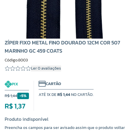
ZÍPER FIXO METAL FINO DOURADO 12CM COR 507
MARINHO GC 459 COATS
Código:8003
Ler 0 avaliações
CARTÃO
PIX
ATÉ 1X DE
R$ 1,44
NO CARTÃO.
R$ 1,44
-5%
R$ 1,37
Produto indisponível
Preencha os campos para ser avisado assim que o produto voltar