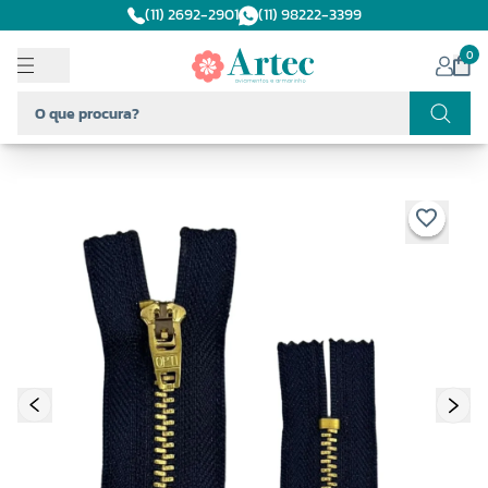
(11) 2692-2901
(11) 98222-3399
0