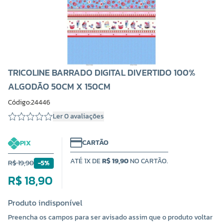
TRICOLINE BARRADO DIGITAL DIVERTIDO 100%
ALGODÃO 50CM X 150CM
Código:24446
Ler 0 avaliações
CARTÃO
PIX
ATÉ 1X DE
R$ 19,90
NO CARTÃO.
R$ 19,90
-5%
R$ 18,90
Produto indisponível
Preencha os campos para ser avisado assim que o produto voltar