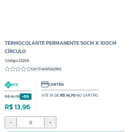
TERMOCOLANTE PERMANENTE 50CM X 100CM
CÍRCULO
Código:23268
Ler 0 avaliações
CARTÃO
PIX
ATÉ 1X DE
R$ 14,70
NO CARTÃO.
R$ 14,70
-5%
R$ 13,96
-
+