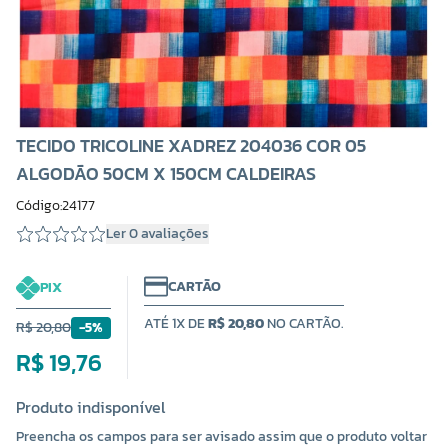
TECIDO TRICOLINE XADREZ 204036 COR 05
ALGODÃO 50CM X 150CM CALDEIRAS
Código:24177
Ler 0 avaliações
CARTÃO
PIX
ATÉ 1X DE
R$ 20,80
NO CARTÃO.
R$ 20,80
-5%
R$ 19,76
Produto indisponível
Preencha os campos para ser avisado assim que o produto voltar