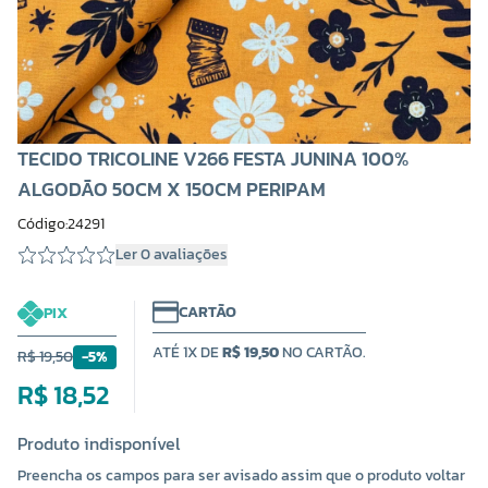
TECIDO TRICOLINE V266 FESTA JUNINA 100%
ALGODÃO 50CM X 150CM PERIPAM
Código:24291
Ler 0 avaliações
CARTÃO
PIX
ATÉ 1X DE
R$ 19,50
NO CARTÃO.
R$ 19,50
-5%
R$ 18,52
Produto indisponível
Preencha os campos para ser avisado assim que o produto voltar