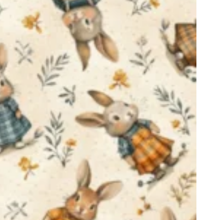
Digital de Páscoa
e crie peças únicas com a qualidade
da marca
Caldeira
!