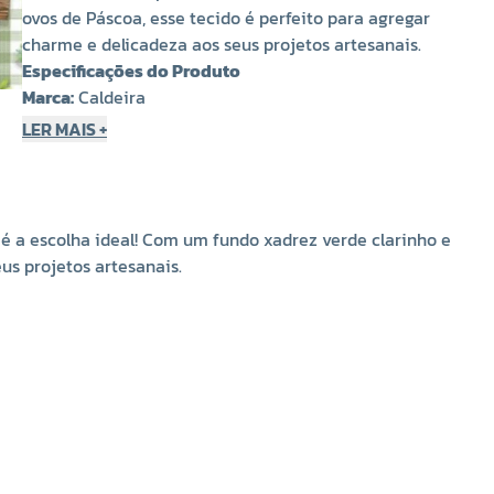
ovos de Páscoa, esse tecido é perfeito para agregar
charme e delicadeza aos seus projetos artesanais.
Especificações do Produto
Marca:
Caldeira
Referência:
204035
LER MAIS +
Composição:
100% Algodão
Medidas:
50cm x 150cm
Tipo de Estampa:
Digital de alta definição
Fundo:
Xadrez verde clarinho
é a escolha ideal! Com um fundo xadrez verde clarinho e
Elementos da Estampa:
Coelhinhos, flores e ovos de
us projetos artesanais.
Páscoa
Sugestões de Uso e Artesanatos
O
tricoline
é um tecido versátil e de toque suave,
perfeito para inúmeras aplicações. Confira algumas
ideias:
Moda e Acessórios:
Confeccione roupas infantis,
vestidos, camisas, saias e faixas de cabelo temáticas.
Decoração de Páscoa:
Ideal para enfeites como capas