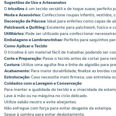
Sugestões de Uso e Artesanatos
O
tricoline
é um tecido versátil e de toque suave, perfeito 
Moda e Acessórios:
Confeccione roupas infantis, vestidos, c
Decoração de Páscoa:
Ideal para enfeites como capas de al
Patchwork e Quilting:
Excelente para patchwork, fuxico e co
Utilitários:
Pode ser utilizado para confeccionar necessaires,
Embalagens e Lembrancinhas:
Perfeito para saquinhos par
Como Aplicar o Tecido
O tricoline é um material fácil de trabalhar, podendo ser
Corte e Preparação:
Passe o tecido antes de cortar para rem
Costura:
Utilize uma agulha fina e linha de algodão para pre
Acabamento:
Para maior durabilidade, finalize as bordas c
Estruturação:
Caso necessite mais firmeza, use entretela ou
Cuidados com a Lavagem e Conservação
Para manter a qualidade do tecido e a vivacidade da estamp
Lave à mão ou na máquina no ciclo delicado.
Utilize sabão neutro e evite alvejantes.
Não esfregue com força para evitar desgaste da estampa.
Seque à sombra para evitar desbotamento.