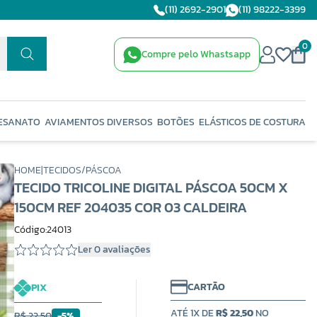
(11) 2692-2901
(11) 98222-3399
0
Compre pelo Whastsapp
ESANATO
AVIAMENTOS DIVERSOS
BOTÕES
ELÁSTICOS DE COSTURA
HOME
|
TECIDOS
/
PÁSCOA
TECIDO TRICOLINE DIGITAL PÁSCOA 50CM X
150CM REF 204035 COR 03 CALDEIRA
Código:24013
Ler 0 avaliações
CARTÃO
PIX
ATÉ 1X DE
R$ 22,50
NO
R$ 22,50
-5%