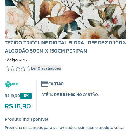
TECIDO TRICOLINE DIGITAL FLORAL REF D6210 100%
ALGODÃO 50CM X 150CM PERIPAN
Código:24459
Ler 0 avaliações
CARTÃO
PIX
ATÉ 1X DE
R$ 19,90
NO CARTÃO.
R$ 19,90
-5%
R$ 18,90
Produto indisponível
Preencha os campos para ser avisado assim que o produto voltar