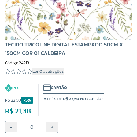
TECIDO TRICOLINE DIGITAL ESTAMPADO 50CM X
150CM COR 01 CALDEIRA
Código:24213
Ler 0 avaliações
CARTÃO
PIX
ATÉ 1X DE
R$ 22,50
NO CARTÃO.
R$ 22,50
-5%
R$ 21,38
-
+