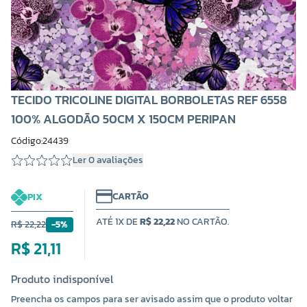
TECIDO TRICOLINE DIGITAL BORBOLETAS REF 6558
100% ALGODÃO 50CM X 150CM PERIPAN
Código:24439
Ler 0 avaliações
CARTÃO
PIX
ATÉ 1X DE
R$ 22,22
NO CARTÃO.
R$ 22,22
-5%
R$ 21,11
Produto indisponível
Preencha os campos para ser avisado assim que o produto voltar