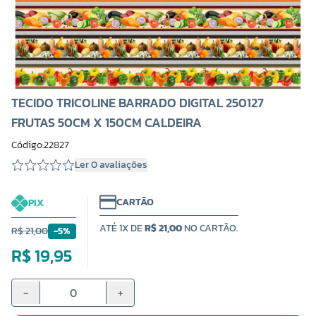
TECIDO TRICOLINE BARRADO DIGITAL 250127
FRUTAS 50CM X 150CM CALDEIRA
Código:22827
Ler 0 avaliações
CARTÃO
PIX
ATÉ 1X DE
R$ 21,00
NO CARTÃO.
R$ 21,00
-5%
R$ 19,95
-
+