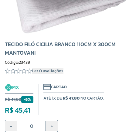
TECIDO FILÓ CICILIA BRANCO 110CM X 300CM
MANTOVANI
Código:23439
Ler 0 avaliações
CARTÃO
PIX
ATÉ 1X DE
R$ 47,80
NO CARTÃO.
R$ 47,80
-5%
R$ 45,41
-
+