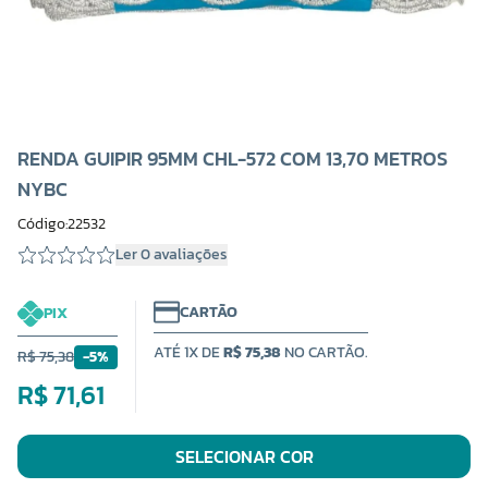
RENDA GUIPIR 95MM CHL-572 COM 13,70 METROS
NYBC
Código:22532
Ler 0 avaliações
CARTÃO
PIX
ATÉ 1X DE
R$ 75,38
NO CARTÃO.
R$ 75,38
-5%
R$ 71,61
SELECIONAR COR