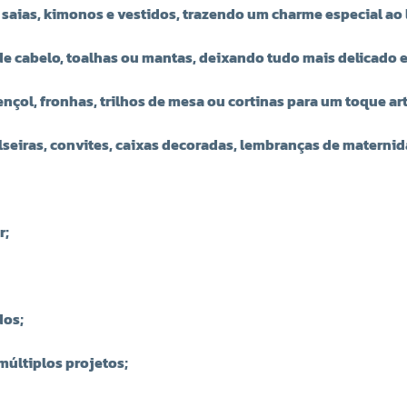
 saias, kimonos e vestidos, trazendo um charme especial ao l
s de cabelo, toalhas ou mantas, deixando tudo mais delicado 
nçol, fronhas, trilhos de mesa ou cortinas para um toque ar
lseiras, convites, caixas decoradas, lembranças de materni
r;
dos;
múltiplos projetos;