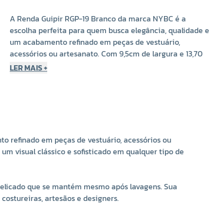
A Renda Guipir RGP-19 Branco da marca NYBC é a
escolha perfeita para quem busca elegância, qualidade e
um acabamento refinado em peças de vestuário,
acessórios ou artesanato. Com 9,5cm de largura e 13,70
metros de comprimento, essa renda é ideal para
LER MAIS +
aplicações diversas, oferecendo um visual clássico e
sofisticado em qualquer tipo de criação.
Fabricada com 100% poliéster, a Renda Guipir RGP-19
apresenta alta resistência e durabilidade, além de um
acabamento delicado que se mantém mesmo após
o refinado em peças de vestuário, acessórios ou
lavagens. Sua estrutura encorpada e detalhada garante
um visual clássico e sofisticado em qualquer tipo de
beleza e versatilidade, sendo um aviamento amplamente
utilizado por estilistas, costureiras, artesãos e designers.
 delicado que se mantém mesmo após lavagens. Sua
Características Técnicas:
costureiras, artesãos e designers.
Produto:
Renda Guipir RGP-19