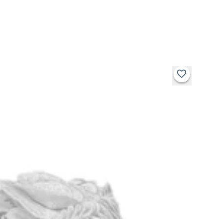
Benefícios da Renda Guipir NYBC:
Alta durabilidade e resistência graças ao fio 100%
poliéster;
Acabamento detalhado e sofisticado;
Fácil de costurar e aplicar em diferentes superfícies e
tecidos;
Rolo com 13,70 metros, ideal para produção em escala
ou múltiplos projetos;
Versatilidade para uso em moda, artesanato e
decoração.