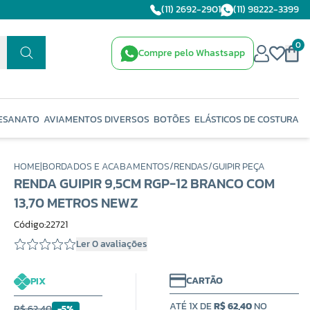
(11) 2692-2901
(11) 98222-3399
0
Compre pelo Whastsapp
ESANATO
AVIAMENTOS DIVERSOS
BOTÕES
ELÁSTICOS DE COSTURA
HOME
|
BORDADOS E ACABAMENTOS
/
RENDAS
/
GUIPIR PEÇA
RENDA GUIPIR 9,5CM RGP-12 BRANCO COM
13,70 METROS NEWZ
Código:22721
Ler 0 avaliações
CARTÃO
PIX
ATÉ 1X DE
R$ 62,40
NO
R$ 62,40
-5%