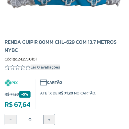
RENDA GUIPIR 80MM CHL-629 COM 13,7 METROS
NYBC
Código:24259.0101
Ler 0 avaliações
CARTÃO
PIX
ATÉ 1X DE
R$ 71,20
NO CARTÃO.
R$ 71,20
-5%
R$ 67,64
-
+