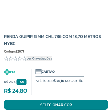
RENDA GUIPIR 15MM CHL 736 COM 13,70 METROS
NYBC
Código:22671
Ler 0 avaliações
CARTÃO
PIX
ATÉ 1X DE
R$ 26,10
NO CARTÃO.
R$ 26,10
-5%
R$ 24,80
SELECIONAR COR