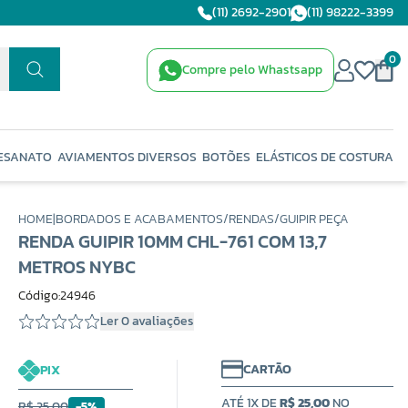
(11) 2692-2901
(11) 98222-3399
0
Compre pelo Whastsapp
ESANATO
AVIAMENTOS DIVERSOS
BOTÕES
ELÁSTICOS DE COSTURA
HOME
|
BORDADOS E ACABAMENTOS
/
RENDAS
/
GUIPIR PEÇA
RENDA GUIPIR 10MM CHL-761 COM 13,7
METROS NYBC
Código:24946
Ler 0 avaliações
CARTÃO
PIX
ATÉ 1X DE
R$ 25,00
NO
R$ 25,00
-5%