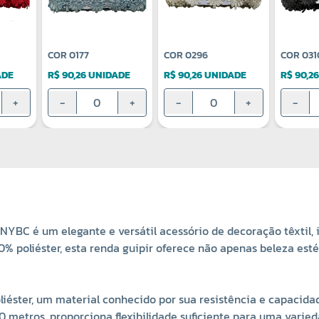
COR 0177
COR 0296
COR 031
ADE
R$ 90,26 UNIDADE
R$ 90,26 UNIDADE
R$ 90,2
+
-
+
-
+
-
YBC é um elegante e versátil acessório de decoração têxtil, 
00% poliéster, esta renda guipir oferece não apenas beleza es
oliéster, um material conhecido por sua resistência e capaci
tros, proporciona flexibilidade suficiente para uma variedad