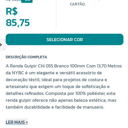
CARTÃO.
R$
85,75
SELECIONAR COR
DESCRIÇÃO COMPLETA
A Renda Guipir Chl 055 Branco 100mm Com 13,70 Metros
da NYBC é um elegante e versátil acessório de
decoração têxtil, ideal para projetos de costura e
artesanato que exigem um toque de sofisticação e
detalhes refinados. Composta por 100% poliéster, esta
renda guipir oferece não apenas beleza estética, mas
também durabilidade e facilidade de manuseio.
Composição e Características
LER MAIS +
A Renda Guipir Chl 055 Branco é feita exclusivamente de