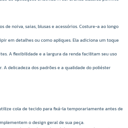
costurar a renda ao tecido base ou, se preferir um
método mais prático, utilize cola de tecido para fixá-la
temporariamente antes de costurar.
Detalhamento
: Experimente diferentes layouts e
os de noiva, saias, blusas e acessórios. Costure-a ao longo
posições para a renda guipir, criando padrões ou
detalhes únicos que complementem o design geral de
uipir em detalhes ou como apliques. Ela adiciona um toque
sua peça.
Acabamento
: Certifique-se de que todas as
es. A flexibilidade e a largura da renda facilitam seu uso
extremidades estejam bem fixadas e seguras. Você pode
optar por dobrar e costurar as bordas da renda guipir
. A delicadeza dos padrões e a qualidade do poliéster
para um acabamento limpo e profissional.
utilize cola de tecido para fixá-la temporariamente antes de
complementem o design geral de sua peça.