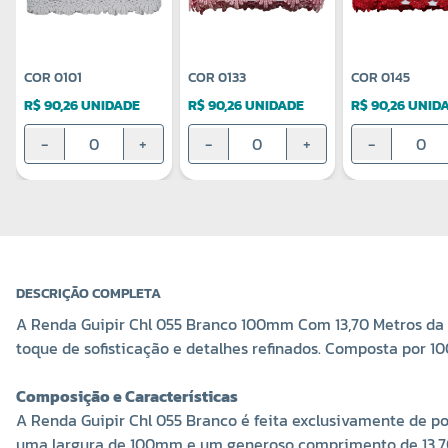
COR 0101
COR 0133
COR 0145
R$ 90,26 UNIDADE
R$ 90,26 UNIDADE
R$ 90,26 UNID
-
+
-
+
-
DESCRIÇÃO COMPLETA
A Renda Guipir Chl 055 Branco 100mm Com 13,70 Metros da N
toque de sofisticação e detalhes refinados. Composta por 1
Composição e Características
A Renda Guipir Chl 055 Branco é feita exclusivamente de p
uma largura de 100mm e um generoso comprimento de 13,70 me