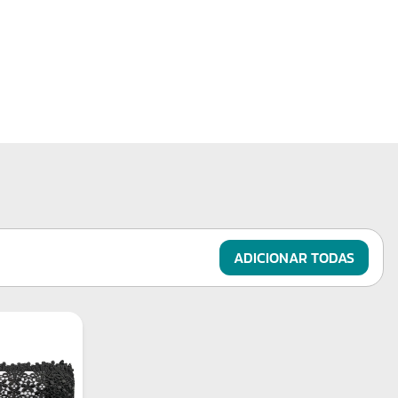
poliéster, um material conhecido por sua resistência e
capacidade de manter a forma mesmo após lavagens
repetidas. Com uma largura de 100mm e um generoso
comprimento de 13,70 metros, proporciona flexibilidade
suficiente para uma variedade de aplicações criativas. A
cor branca clássica permite que seja facilmente
combinada com uma ampla gama de tecidos e estilos de
decoração.
Onde Usar
Moda e Vestuário
: Utilize esta renda guipir para
adicionar detalhes elegantes e textura a peças de
ADICIONAR TODAS
vestuário, como vestidos de noiva, saias, blusas e
acessórios. Costure-a ao longo de bordas, decotes ou
mangas para um acabamento delicado e sofisticado.
Decoração de Casa
: Transforme itens de decoração de
casa, como almofadas, cortinas e colchas, incorporando
a renda guipir em detalhes ou como apliques. Ela