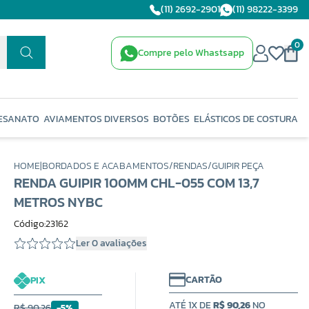
(11) 2692-2901
(11) 98222-3399
0
Compre pelo Whastsapp
ESANATO
AVIAMENTOS DIVERSOS
BOTÕES
ELÁSTICOS DE COSTURA
HOME
|
BORDADOS E ACABAMENTOS
/
RENDAS
/
GUIPIR PEÇA
RENDA GUIPIR 100MM CHL-055 COM 13,7
METROS NYBC
Código:23162
Ler 0 avaliações
CARTÃO
PIX
ATÉ 1X DE
R$ 90,26
NO
R$ 90,26
-5%