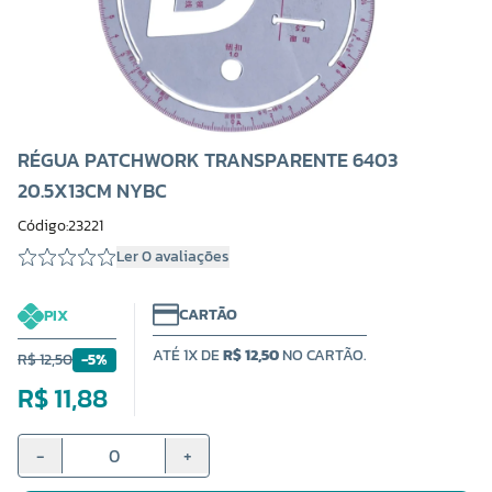
RÉGUA PATCHWORK TRANSPARENTE 6403
20.5X13CM NYBC
Código:23221
Ler 0 avaliações
CARTÃO
PIX
ATÉ 1X DE
R$ 12,50
NO CARTÃO.
R$ 12,50
-5%
R$ 11,88
-
+