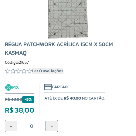
RÉGUA PATCHWORK ACRÍLICA 15CM X 50CM
KASMAQ
Código:21657
Ler 0 avaliações
CARTÃO
PIX
ATÉ 1X DE
R$ 40,00
NO CARTÃO.
R$ 40,00
-5%
R$ 38,00
-
+