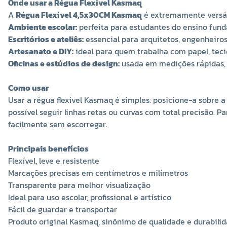
Onde usar a Régua Flexível Kasmaq
A
Régua Flexível 4,5x30CM Kasmaq
é extremamente versáti
Ambiente escolar:
perfeita para estudantes do ensino funda
Escritórios e ateliês:
essencial para arquitetos, engenheiros
Artesanato e DIY:
ideal para quem trabalha com papel, tecid
Oficinas e estúdios de design:
usada em medições rápidas, 
Como usar
Usar a régua flexível Kasmaq é simples: posicione-a sobre a 
possível seguir linhas retas ou curvas com total precisão. P
facilmente sem escorregar.
Principais benefícios
Flexível, leve e resistente
Marcações precisas em centímetros e milímetros
Transparente para melhor visualização
Ideal para uso escolar, profissional e artístico
Fácil de guardar e transportar
Produto original Kasmaq, sinônimo de qualidade e durabili