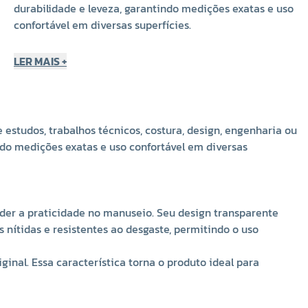
durabilidade e leveza, garantindo medições exatas e uso
confortável em diversas superfícies.
Design inteligente e funcional
LER MAIS +
Com 4,5 cm de largura e 30 cm de comprimento, a régua
flexível Kasmaq oferece uma excelente área de medição
sem perder a praticidade no manuseio. Seu design
transparente facilita a visualização do papel ou tecido
 estudos, trabalhos técnicos, costura, design, engenharia ou
por baixo, tornando o traçado mais preciso. Além disso, a
indo medições exatas e uso confortável em diversas
régua possui marcações nítidas e resistentes ao
desgaste, permitindo o uso contínuo sem perda da
legibilidade.
Sua flexibilidade é o grande diferencial — ela pode ser
der a praticidade no manuseio. Seu design transparente
dobrada ou curvada levemente sem quebrar, retornando
s nítidas e resistentes ao desgaste, permitindo o uso
à forma original. Essa característica torna o produto
ideal para superfícies curvas ou irregulares, além de
inal. Essa característica torna o produto ideal para
facilitar o transporte em estojos, mochilas e bolsas, sem
risco de danificar.