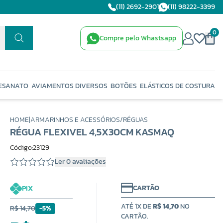
(11) 2692-2901
(11) 98222-3399
0
Compre pelo Whastsapp
ESANATO
AVIAMENTOS DIVERSOS
BOTÕES
ELÁSTICOS DE COSTURA
HOME
|
ARMARINHOS E ACESSÓRIOS
/
RÉGUAS
RÉGUA FLEXIVEL 4,5X30CM KASMAQ
Código:23129
Ler 0 avaliações
CARTÃO
PIX
ATÉ 1X DE
R$ 14,70
NO
R$ 14,70
-5%
CARTÃO.