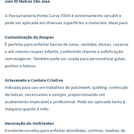
com 10 Metros São José
COR 0012
COR 0013
A Passamanaria Ponto Curva 7000 é extremamente versátil e
R$ 6,60 UNIDADE
R$ 6,60 UNIDADE
pode ser aplicada em diversas superfícies e materiais. Ideal para:
-
+
-
+
Customização de Roupas
É perfeita para enfeitar barras de saias, vestidos, blusas, casacos
e até mesmo roupas infantis, conferindo charme e sofisticação
sem exageros. Também pode ser usada para personalizar golas,
punhos e bolsos.
Artesanato e Costura Criativa
Indicada para uso em trabalhos de patchwork, quilting, confecção
de bolsas, necessaires e estojos, proporcionando um
acabamento impecável e profissional. Pode ser aplicada tanto à
máquina quanto à mão.
COR 0016
COR 0017
R$ 6,60 UNIDADE
R$ 6,60 UNIDADE
Decoração de Ambientes
Excelente escolha para enfeitar almofadas, cortinas, toalhas de
-
+
-
+