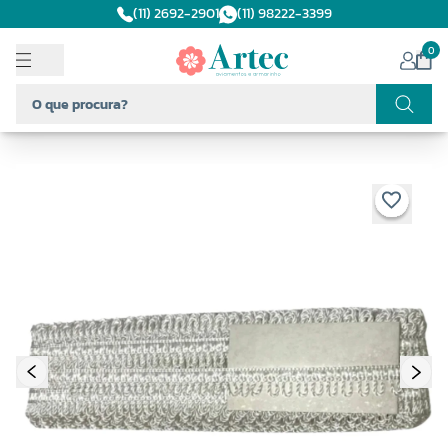
(11) 2692-2901
(11) 98222-3399
0