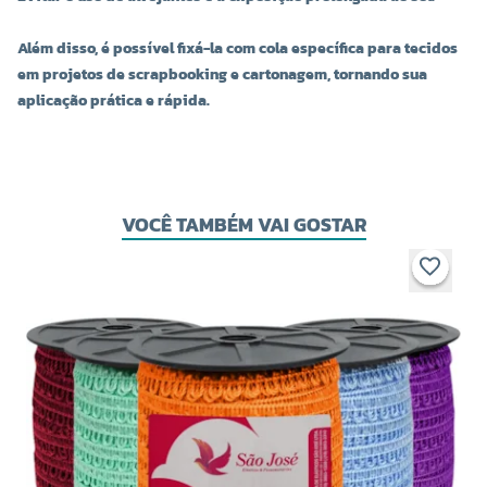
Além disso, é possível fixá-la com cola específica para tecidos
em projetos de scrapbooking e cartonagem, tornando sua
aplicação prática e rápida.
COR 0020
COR 0032
R$ 6,60 UNIDADE
R$ 6,60 UNIDADE
VOCÊ TAMBÉM VAI GOSTAR
-
+
-
+