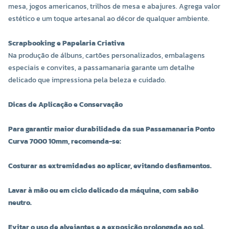
mesa, jogos americanos, trilhos de mesa e abajures. Agrega valor
estético e um toque artesanal ao décor de qualquer ambiente.
Scrapbooking e Papelaria Criativa
Na produção de álbuns, cartões personalizados, embalagens
especiais e convites, a passamanaria garante um detalhe
delicado que impressiona pela beleza e cuidado.
Dicas de Aplicação e Conservação
Para garantir maior durabilidade da sua Passamanaria Ponto
COR 0018
COR 0019
Curva 7000 10mm, recomenda-se:
R$ 6,60 UNIDADE
R$ 6,60 UNIDADE
Costurar as extremidades ao aplicar, evitando desfiamentos.
-
+
-
+
Lavar à mão ou em ciclo delicado da máquina, com sabão
neutro.
Evitar o uso de alvejantes e a exposição prolongada ao sol.