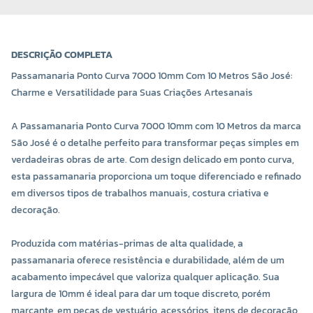
DESCRIÇÃO COMPLETA
Passamanaria Ponto Curva 7000 10mm Com 10 Metros São José:
Charme e Versatilidade para Suas Criações Artesanais
A Passamanaria Ponto Curva 7000 10mm com 10 Metros da marca
São José é o detalhe perfeito para transformar peças simples em
verdadeiras obras de arte. Com design delicado em ponto curva,
esta passamanaria proporciona um toque diferenciado e refinado
COR 0006
COR 0007
em diversos tipos de trabalhos manuais, costura criativa e
R$ 6,60 UNIDADE
R$ 6,60 UNIDADE
decoração.
-
+
-
+
Produzida com matérias-primas de alta qualidade, a
passamanaria oferece resistência e durabilidade, além de um
acabamento impecável que valoriza qualquer aplicação. Sua
largura de 10mm é ideal para dar um toque discreto, porém
marcante, em peças de vestuário, acessórios, itens de decoração,