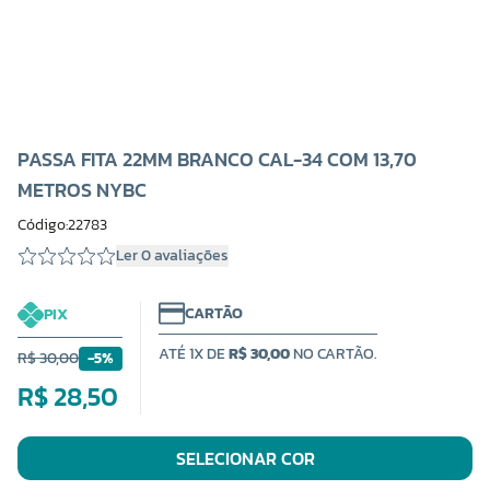
PASSA FITA 22MM BRANCO CAL-34 COM 13,70
METROS NYBC
Código:22783
Ler 0 avaliações
CARTÃO
PIX
ATÉ 1X DE
R$ 30,00
NO CARTÃO.
R$ 30,00
-5%
R$ 28,50
SELECIONAR COR