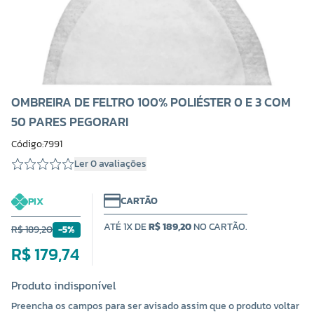
OMBREIRA DE FELTRO 100% POLIÉSTER 0 E 3 COM
50 PARES PEGORARI
Código:7991
Ler 0 avaliações
CARTÃO
PIX
ATÉ 1X DE
R$ 189,20
NO CARTÃO.
R$ 189,20
-5%
R$ 179,74
Produto indisponível
Preencha os campos para ser avisado assim que o produto voltar