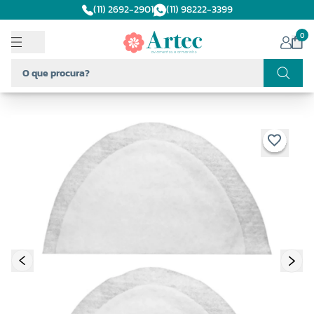
(11) 2692-2901
(11) 98222-3399
0