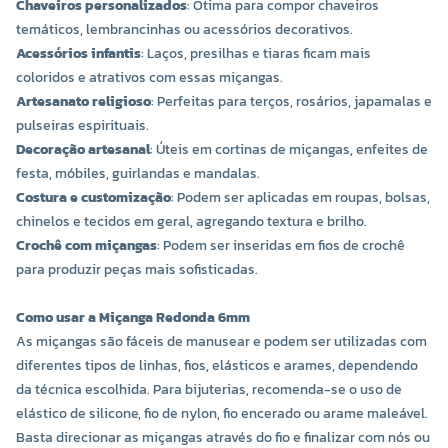
Chaveiros personalizados
: Ótima para compor chaveiros
temáticos, lembrancinhas ou acessórios decorativos.
Acessórios infantis
: Laços, presilhas e tiaras ficam mais
coloridos e atrativos com essas miçangas.
Artesanato religioso
: Perfeitas para terços, rosários, japamalas e
pulseiras espirituais.
Decoração artesanal
: Úteis em cortinas de miçangas, enfeites de
festa, móbiles, guirlandas e mandalas.
Costura e customização
: Podem ser aplicadas em roupas, bolsas,
chinelos e tecidos em geral, agregando textura e brilho.
Crochê com miçangas
: Podem ser inseridas em fios de crochê
para produzir peças mais sofisticadas.
Como usar a Miçanga Redonda 6mm
As miçangas são fáceis de manusear e podem ser utilizadas com
diferentes tipos de linhas, fios, elásticos e arames, dependendo
da técnica escolhida. Para bijuterias, recomenda-se o uso de
elástico de silicone, fio de nylon, fio encerado ou arame maleável.
Basta direcionar as miçangas através do fio e finalizar com nós ou