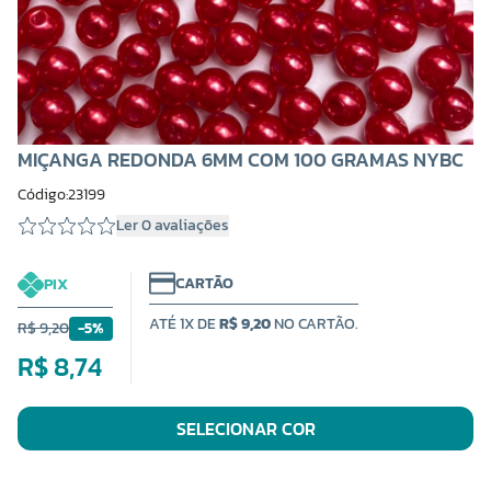
MIÇANGA REDONDA 6MM COM 100 GRAMAS NYBC
Código:23199
Ler 0 avaliações
CARTÃO
PIX
ATÉ 1X DE
R$ 9,20
NO CARTÃO.
R$ 9,20
-5%
R$ 8,74
SELECIONAR COR