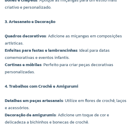
Bonés e chapéus
: Aplique as miçangas para um estilo mais
criativo e personalizado.
3. Artesanato e Decoração
Quadros decorativos
: Adicione as miçangas em composições
artísticas.
Enfeites para festas e lembrancinhas
: Ideal para datas
comemorativas e eventos infantis.
Cortinas e móbiles
: Perfeito para criar peças decorativas
personalizadas.
4. Trabalhos com Crochê e Amigurumi
Detalhes em peças artesanais
: Utilize em flores de crochê, laços
e acessórios.
Decoração de amigurumis
: Adicione um toque de cor e
delicadeza a bichinhos e bonecas de crochê.