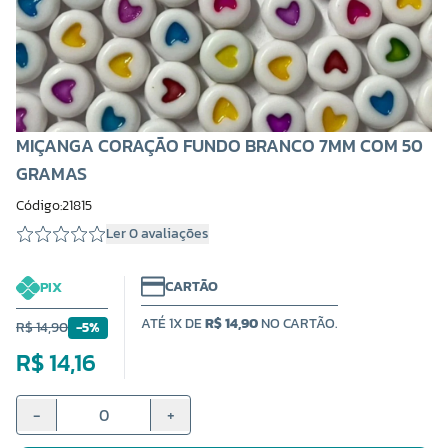
MIÇANGA CORAÇÃO FUNDO BRANCO 7MM COM 50
GRAMAS
Código:21815
Ler 0 avaliações
CARTÃO
PIX
ATÉ 1X DE
R$ 14,90
NO CARTÃO.
R$ 14,90
-5%
R$ 14,16
-
+