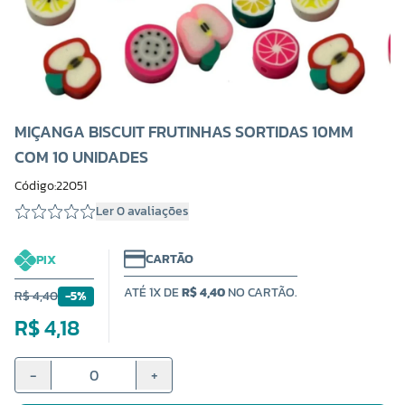
MIÇANGA BISCUIT FRUTINHAS SORTIDAS 10MM
COM 10 UNIDADES
Código:22051
Ler 0 avaliações
CARTÃO
PIX
ATÉ 1X DE
R$ 4,40
NO CARTÃO.
R$ 4,40
-5%
R$ 4,18
-
+