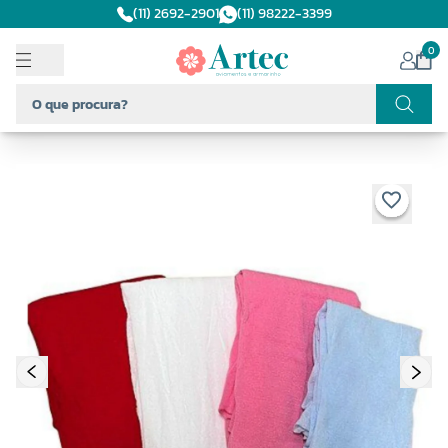
(11) 2692-2901
(11) 98222-3399
0