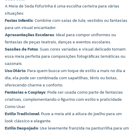
A Meia de Seda Fofurinha é uma escolha certeira para várias
situações:
Festas Infantis
: Combine com saias de tule, vestidos ou fantasias
para um visual encantador.
Apresentações Escolares
: Ideal para compor uniformes ou
fantasias de peças teatrais, danças e eventos escolares.
COR 0047
COR 0067
Sessões de Fotos
: Suas cores variadas e visual delicado tornam
R$ 2,80 UNIDADE
R$ 2,80 UNIDADE
essa meia perfeita para composições fotográficas temáticas ou
sazonais.
-
+
-
+
Uso Diário
: Para quem busca um toque de estilo a mais no dia a
dia, ela pode ser combinada com sapatilhas, tênis ou botas,
oferecendo charme e conforto.
Fantasias e Cosplays
: Pode ser usada como parte de fantasias
criativas, complementando o figurino com estilo e praticidade.
Como Usar
Estilo Tradicional
: Puxe a meia até a altura do joelho para um
look clássico e elegante.
Estilo Despojado
: Use levemente franzida na panturrilha para um