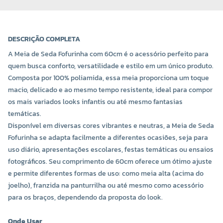
DESCRIÇÃO COMPLETA
A Meia de Seda Fofurinha com 60cm é o acessório perfeito para
quem busca conforto, versatilidade e estilo em um único produto.
Composta por 100% poliamida, essa meia proporciona um toque
macio, delicado e ao mesmo tempo resistente, ideal para compor
os mais variados looks infantis ou até mesmo fantasias
temáticas.
Disponível em diversas cores vibrantes e neutras, a Meia de Seda
COR 0035
COR 0037
Fofurinha se adapta facilmente a diferentes ocasiões, seja para
R$ 2,80 UNIDADE
R$ 2,80 UNIDADE
uso diário, apresentações escolares, festas temáticas ou ensaios
fotográficos. Seu comprimento de 60cm oferece um ótimo ajuste
-
+
-
+
e permite diferentes formas de uso: como meia alta (acima do
joelho), franzida na panturrilha ou até mesmo como acessório
para os braços, dependendo da proposta do look.
Onde Usar