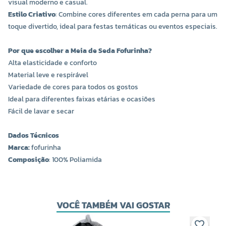
visual moderno e casual.
Estilo Criativo
: Combine cores diferentes em cada perna para um
COR 0106
COR 0189
toque divertido, ideal para festas temáticas ou eventos especiais.
R$ 2,80 UNIDADE
R$ 2,80 UNIDADE
Por que escolher a Meia de Seda Fofurinha?
-
+
-
+
Alta elasticidade e conforto
Material leve e respirável
Variedade de cores para todos os gostos
Ideal para diferentes faixas etárias e ocasiões
Fácil de lavar e secar
Dados Técnicos
Marca:
fofurinha
Composição
: 100% Poliamida
COR 0286
VOCÊ TAMBÉM VAI GOSTAR
R$ 2,80 UNIDADE
-
+