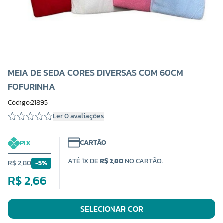
MEIA DE SEDA CORES DIVERSAS COM 60CM
FOFURINHA
Código:21895
Ler 0 avaliações
CARTÃO
PIX
ATÉ 1X DE
R$ 2,80
NO CARTÃO.
R$ 2,80
-5%
R$ 2,66
SELECIONAR COR