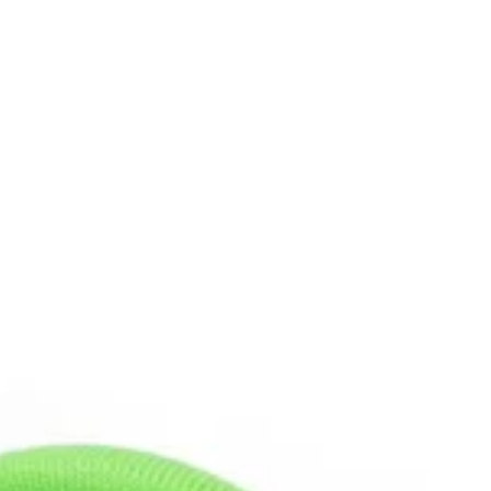
acabamento profissional
, pronto para ser costurado em
sua criação. A ferramenta é compatível com a maioria
dos balancins e prensas manuais, tornando-a ainda mais
prática e eficiente para otimizar sua produção.
Por que a Matriz Cardenas de 40 mm é a Melhor
Escolha?
A Matriz para Forrar Botão Bombê Cardenas de 40 mm
se destaca no mercado por sua qualidade superior,
durabilidade e facilidade de uso. Diferente de outras
ferramentas, sua composição em latão não enferruja e
garante um desempenho consistente ao longo do tempo.
Além disso, a precisão do encaixe das 4 partes garante
um resultado perfeito em cada botão, evitando o
desperdício de materiais e tempo. Invista na
personalização dos seus projetos e eleve o nível do seu
trabalho. Adquira agora a sua Matriz para Forrar Botão
Bombê Cardenas e descubra como pequenos detalhes