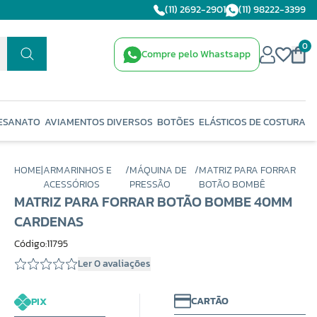
(11) 2692-2901
(11) 98222-3399
0
Compre pelo Whastsapp
ESANATO
AVIAMENTOS DIVERSOS
BOTÕES
ELÁSTICOS DE COSTURA
HOME
|
ARMARINHOS E
/
MÁQUINA DE
/
MATRIZ PARA FORRAR
ACESSÓRIOS
PRESSÃO
BOTÃO BOMBÊ
MATRIZ PARA FORRAR BOTÃO BOMBE 40MM
CARDENAS
Código:11795
Ler 0 avaliações
CARTÃO
PIX