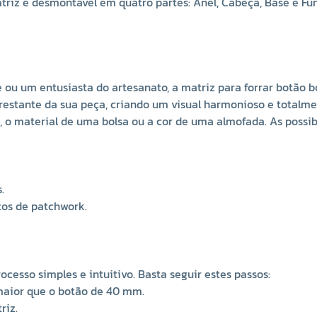
triz é desmontável em quatro partes: Anel, Cabeça, Base e Fu
nte ou um entusiasta do artesanato, a matriz para forrar botão
restante da sua peça, criando um visual harmonioso e totalme
material de uma bolsa ou a cor de uma almofada. As possibilid
.
tos de patchwork.
cesso simples e intuitivo. Basta seguir estes passos:
maior que o botão de 40 mm.
riz.