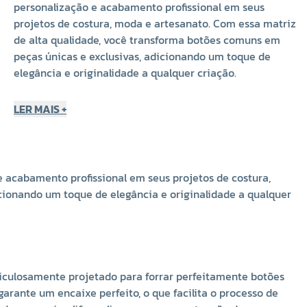
personalização e acabamento profissional em seus
projetos de costura, moda e artesanato. Com essa matriz
de alta qualidade, você transforma botões comuns em
peças únicas e exclusivas, adicionando um toque de
elegância e originalidade a qualquer criação.
Qualidade e Precisão para Resultados Impecáveis
LER MAIS +
Fabricada em latão de alta qualidade, a matriz Cardenas
garante durabilidade e precisão em cada uso. Seu design
foi meticulosamente projetado para forrar
 acabamento profissional em seus projetos de costura,
perfeitamente botões bombê de 40 mm, assegurando
cionando um toque de elegância e originalidade a qualquer
um resultado impecável, sem rugas ou imperfeições. A
construção robusta da ferramenta garante um encaixe
perfeito, o que facilita o processo de forração e otimiza
seu tempo de produção. Além disso, a matriz é
desmontável em quatro partes: Anel, Cabeça, Base e
ticulosamente projetado para forrar perfeitamente botões
Fundo, o que simplifica a limpeza e a manutenção do
ante um encaixe perfeito, o que facilita o processo de
equipamento, prolongando sua vida útil.