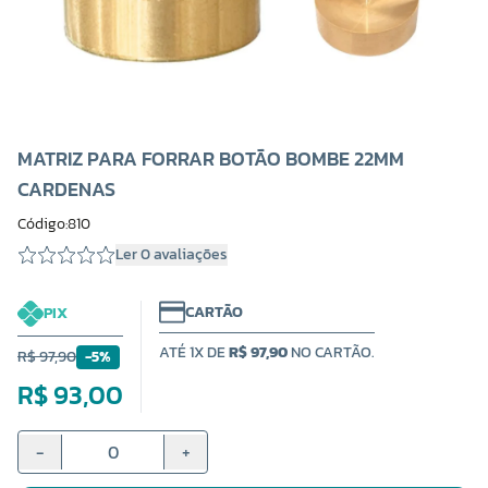
MATRIZ PARA FORRAR BOTÃO BOMBE 22MM
CARDENAS
Código:810
Ler 0 avaliações
CARTÃO
PIX
ATÉ 1X DE
R$ 97,90
NO CARTÃO.
R$ 97,90
-5%
R$ 93,00
-
+