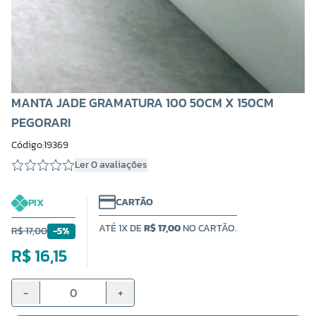
MANTA JADE GRAMATURA 100 50CM X 150CM
PEGORARI
Código:19369
Ler 0 avaliações
CARTÃO
PIX
ATÉ 1X DE
R$ 17,00
NO CARTÃO.
R$ 17,00
-5%
R$ 16,15
-
+