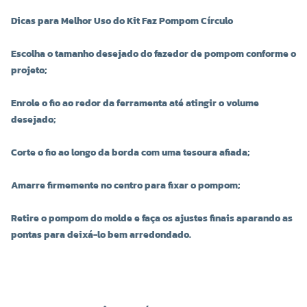
Dicas para Melhor Uso do Kit Faz Pompom Círculo
Escolha o tamanho desejado do fazedor de pompom conforme o
projeto;
Enrole o fio ao redor da ferramenta até atingir o volume
desejado;
Corte o fio ao longo da borda com uma tesoura afiada;
Amarre firmemente no centro para fixar o pompom;
Retire o pompom do molde e faça os ajustes finais aparando as
pontas para deixá-lo bem arredondado.