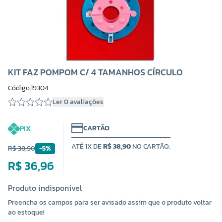
KIT FAZ POMPOM C/ 4 TAMANHOS CÍRCULO
Código:19304
Ler 0 avaliações
CARTÃO
PIX
ATÉ 1X DE
R$ 38,90
NO CARTÃO.
R$ 38,90
-5%
R$ 36,96
Produto indisponível
Preencha os campos para ser avisado assim que o produto voltar
ao estoque!