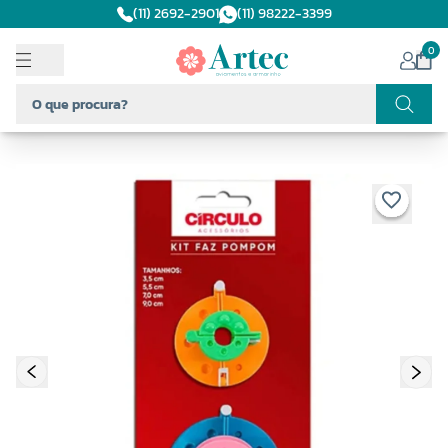
(11) 2692-2901
(11) 98222-3399
0