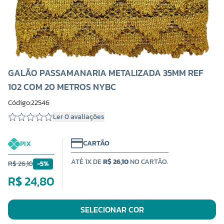
GALÃO PASSAMANARIA METALIZADA 35MM REF
102 COM 20 METROS NYBC
Código:22546
Ler 0 avaliações
CARTÃO
PIX
ATÉ 1X DE
R$ 26,10
NO CARTÃO.
R$ 26,10
-5%
R$ 24,80
SELECIONAR COR