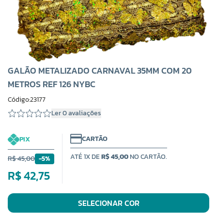
GALÃO METALIZADO CARNAVAL 35MM COM 20
METROS REF 126 NYBC
Código:23177
Ler 0 avaliações
CARTÃO
PIX
ATÉ 1X DE
R$ 45,00
NO CARTÃO.
R$ 45,00
-5%
R$ 42,75
SELECIONAR COR