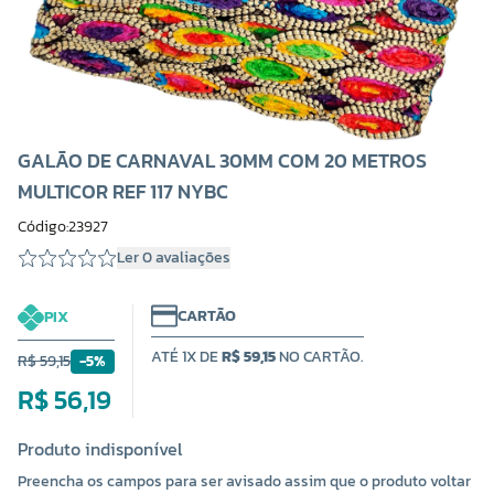
GALÃO DE CARNAVAL 30MM COM 20 METROS
MULTICOR REF 117 NYBC
Código:23927
Ler 0 avaliações
CARTÃO
PIX
ATÉ 1X DE
R$ 59,15
NO CARTÃO.
R$ 59,15
-5%
R$ 56,19
Produto indisponível
Preencha os campos para ser avisado assim que o produto voltar