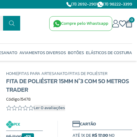
(11) 2692-2901
(11) 98222-3399
0
Compre pelo Whastsapp
ESANATO
AVIAMENTOS DIVERSOS
BOTÕES
ELÁSTICOS DE COSTURA
HOME
|
FITAS PARA ARTESANATO
/
FITAS DE POLIÉSTER
FITA DE POLIÉSTER 15MM N°3 COM 50 METROS
TRADER
Código:15478
Ler 0 avaliações
CARTÃO
PIX
ATÉ 1X DE
R$ 17,00
NO
R$ 17,00
-5%