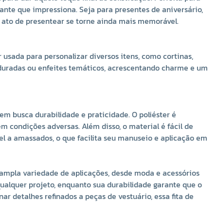
proporcionando um acabamento preciso e profissional.
nte que impressiona. Seja para presentes de aniversário,
Esse tipo de fita também é menos suscetível a
 ato de presentear se torne ainda mais memorável.
amassados, o que facilita seu manuseio e aplicação em
diferentes superfícies e projetos.
 usada para personalizar diversos itens, como cortinas,
A Fita de Cetim 15mm 100% Poliéster N° 3 com 50 Metros
nduradas ou enfeites temáticos, acrescentando charme e um
Trader é um produto versátil, elegante e durável, ideal
para uma ampla variedade de aplicações, desde moda e
acessórios até artesanato e decoração de festas. Seu
brilho suave e toque acetinado conferem um
m busca durabilidade e praticidade. O poliéster é
acabamento de alta qualidade a qualquer projeto,
m condições adversas. Além disso, o material é fácil de
enquanto sua durabilidade garante que o resultado final
vel a amassados, o que facilita seu manuseio e aplicação em
permaneça impecável por muito tempo. Seja para criar
laços decorativos, personalizar presentes ou adicionar
detalhes refinados a peças de vestuário, essa fita de
a ampla variedade de aplicações, desde moda e acessórios
cetim oferece a sofisticação e o desempenho que você
ualquer projeto, enquanto sua durabilidade garante que o
precisa para transformar suas ideias em realidade.
ar detalhes refinados a peças de vestuário, essa fita de