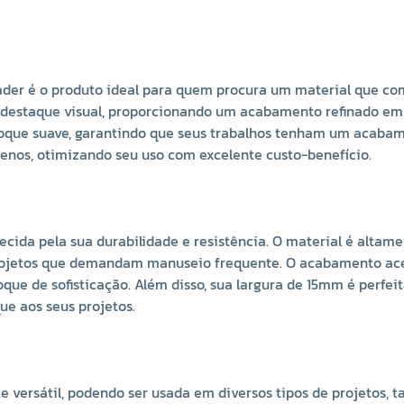
ader é o produto ideal para quem procura um material que com
COR 0060
COR 0061
COR 00
or destaque visual, proporcionando um acabamento refinado em 
ADE
R$ 17,00 UNIDADE
R$ 17,00 UNIDADE
R$ 17,0
m toque suave, garantindo que seus trabalhos tenham um acabam
uenos, otimizando seu uso com excelente custo-benefício.
+
-
+
-
+
-
ecida pela sua durabilidade e resistência. O material é altame
projetos que demandam manuseio frequente. O acabamento acet
que de sofisticação. Além disso, sua largura de 15mm é perfei
ue aos seus projetos.
COR 0129
COR 0134
COR 014
 versátil, podendo ser usada em diversos tipos de projetos,
ADE
R$ 17,00 UNIDADE
R$ 17,00 UNIDADE
R$ 17,0