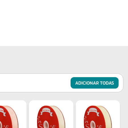
sutil, durabilidade e um toque suave, garantindo que seus
trabalhos tenham um acabamento impecável e
profissional. Seu rolo de 50 metros oferece quantidade
suficiente para projetos grandes e pequenos, otimizando
seu uso com excelente custo-benefício.
Durabilidade e Qualidade com Toque Acetinado
Produzida em poliéster, a Fita de Cetim 15mm Trader é
conhecida pela sua durabilidade e resistência. O
material é altamente resistente ao desgaste, garantindo
que a fita mantenha sua estrutura, cor e brilho ao longo
ADICIONAR TODAS
do tempo, mesmo em projetos que demandam manuseio
frequente. O acabamento acetinado é o grande
diferencial, oferecendo uma estética elegante e refinada,
ideal para aplicações que buscam um toque de
sofisticação. Além disso, sua largura de 15mm é perfeita
para criar laços e detalhes mais volumosos, tornando-se