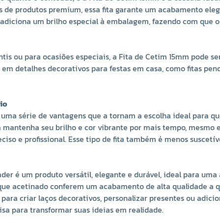
ns de produtos premium, essa fita garante um acabamento elega
 adiciona um brilho especial à embalagem, fazendo com que o
tis ou para ocasiões especiais, a Fita de Cetim 15mm pode ser
a em detalhes decorativos para festas em casa, como fitas pe
io
uma série de vantagens que a tornam a escolha ideal para que
ta mantenha seu brilho e cor vibrante por mais tempo, mesmo e
ciso e profissional. Esse tipo de fita também é menos suscetí
der é um produto versátil, elegante e durável, ideal para um
toque acetinado conferem um acabamento de alta qualidade a q
ara criar laços decorativos, personalizar presentes ou adicion
sa para transformar suas ideias em realidade.