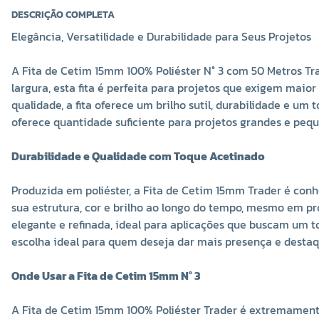
DESCRIÇÃO COMPLETA
Elegância, Versatilidade e Durabilidade para Seus Projetos
A Fita de Cetim 15mm 100% Poliéster N° 3 com 50 Metros Tr
COR 0051
COR 0055
COR 0058
largura, esta fita é perfeita para projetos que exigem mai
R$ 17,00 UNIDADE
R$ 17,00 UNIDADE
R$ 17,00 UNID
qualidade, a fita oferece um brilho sutil, durabilidade e u
oferece quantidade suficiente para projetos grandes e peq
-
+
-
+
-
Durabilidade e Qualidade com Toque Acetinado
Produzida em poliéster, a Fita de Cetim 15mm Trader é conh
sua estrutura, cor e brilho ao longo do tempo, mesmo em 
elegante e refinada, ideal para aplicações que buscam um to
escolha ideal para quem deseja dar mais presença e destaq
Onde Usar a Fita de Cetim 15mm N° 3
COR 0116
COR 0117
COR 0121
A Fita de Cetim 15mm 100% Poliéster Trader é extremamente
R$ 17,00 UNIDADE
R$ 17,00 UNIDADE
R$ 17,00 UNID