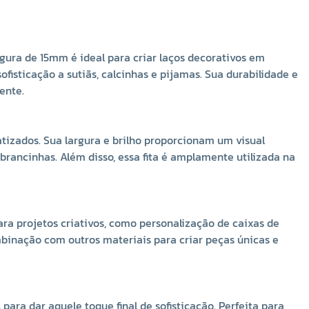
Decoração de Ambientes
Na decoração de interiores, especialmente em quartos
+
infantis ou para ocasiões especiais, a Fita de Cetim
15mm pode ser usada para personalizar diversos itens,
rgura de 15mm é ideal para criar laços decorativos em
como cortinas, almofadas, lençóis e móbiles. Ela também
sofisticação a sutiãs, calcinhas e pijamas. Sua durabilidade e
pode ser aplicada em detalhes decorativos para festas
ente.
em casa, como fitas penduradas ou enfeites temáticos,
acrescentando charme e um toque de requinte ao
ambiente.
tizados. Sua largura e brilho proporcionam um visual
mbrancinhas. Além disso, essa fita é amplamente utilizada na
Benefícios do Poliéster: Qualidade e Facilidade de
Manuseio
A composição em poliéster da Fita de Cetim Trader
oferece uma série de vantagens que a tornam a escolha
ara projetos criativos, como personalização de caixas de
ideal para quem busca durabilidade e praticidade. O
mbinação com outros materiais para criar peças únicas e
poliéster é resistente à umidade e ao desgaste, o que
garante que a fita mantenha seu brilho e cor vibrante
por mais tempo, mesmo em condições adversas. Além
disso, o material é fácil de costurar, dobrar e colar,
ara dar aquele toque final de sofisticação. Perfeita para