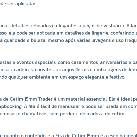
de ser aplicada:
+
-
+
-
+
-
nar detalhes refinados e elegantes a peças de vestuário. A la
disso, ela pode ser aplicada em detalhes de lingerie, conferindo 
a qualidade e beleza, mesmo após várias lavagens e uso frequ
stas e eventos especiais, como casamentos, aniversários e ba
mesas, cadeiras, convites, arranjos florais e embalagens de le
ando qualquer ambiente em um espaço elegante e festivo.
a de Cetim 15mm Trader é um material essencial. Ela é ideal p
apbooking. A fita é fácil de manusear e pode ser usada em co
olumosos e chamativos, sem perder a delicadeza do cetim.
quanto o conteúdo, e a Fita de Cetim 15mm é a escolha ideal p