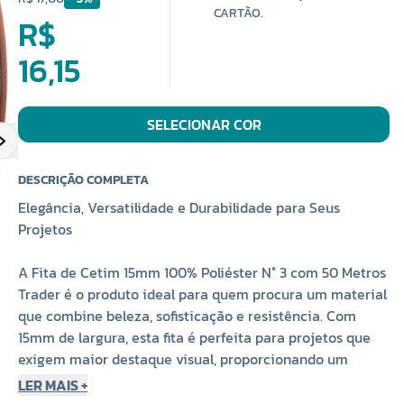
CARTÃO.
R$
16,15
SELECIONAR COR
DESCRIÇÃO COMPLETA
Elegância, Versatilidade e Durabilidade para Seus
Projetos
A Fita de Cetim 15mm 100% Poliéster N° 3 com 50 Metros
Trader é o produto ideal para quem procura um material
que combine beleza, sofisticação e resistência. Com
15mm de largura, esta fita é perfeita para projetos que
exigem maior destaque visual, proporcionando um
acabamento refinado em diversas aplicações. Feita em
LER MAIS +
100% poliéster de alta qualidade, a fita oferece um brilho