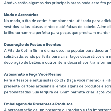
Abaixo estão algumas das principais áreas onde essa fita po
-
+
-
+
-
Moda e Acessórios
Na moda, a fita de cetim é amplamente utilizada para adicio
vestidos, saias, blusas, cintos e até faixas de cabelo. Além 
brilho tornam-na perfeita para peças que precisam manter 
Decoração de Festas e Eventos
A Fita de Cetim 15mm é uma escolha popular para decorar fe
sofisticado, sendo perfeita para criar laços decorativos em 
decoração de balões e outros itens decorativos, transform
Artesanato e Faça Você Mesmo
Para artesãos e entusiastas do DIY (faça você mesmo), a Fit
presente, cartões artesanais, embalagens de produtos e scr
personalizadas. Sua largura de 15mm permite criar laços v
Embalagens de Presentes e Produtos
A apresentação de um presente ou produto é tão importante 