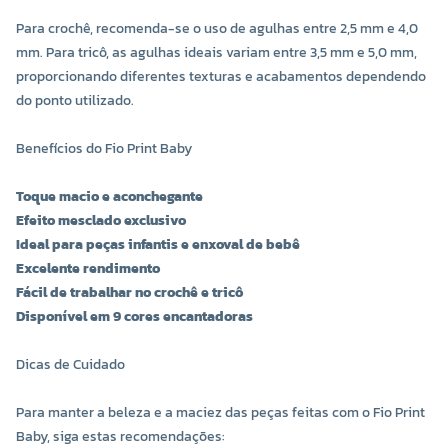
Para crochê, recomenda-se o uso de agulhas entre 2,5 mm e 4,0
COR 9822
mm. Para tricô, as agulhas ideais variam entre 3,5 mm e 5,0 mm,
R$ 29,20 UNIDADE
proporcionando diferentes texturas e acabamentos dependendo
do ponto utilizado.
-
+
Benefícios do Fio Print Baby
Toque macio e aconchegante
Efeito mesclado exclusivo
Ideal para peças infantis e enxoval de bebê
Excelente rendimento
Fácil de trabalhar no crochê e tricô
Disponível em 9 cores encantadoras
Dicas de Cuidado
Para manter a beleza e a maciez das peças feitas com o Fio Print
Baby, siga estas recomendações: