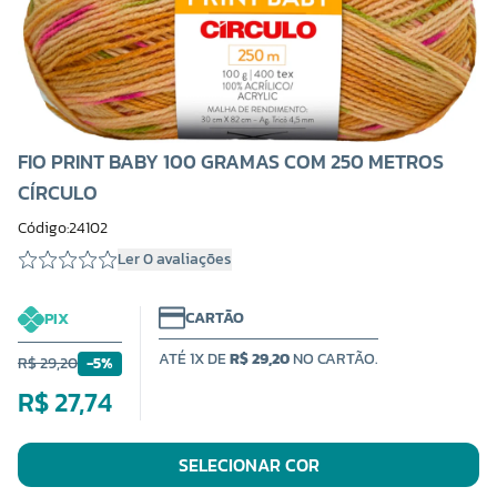
FIO PRINT BABY 100 GRAMAS COM 250 METROS
CÍRCULO
Código:24102
Ler 0 avaliações
CARTÃO
PIX
ATÉ 1X DE
R$ 29,20
NO CARTÃO.
R$ 29,20
-5%
R$ 27,74
SELECIONAR COR