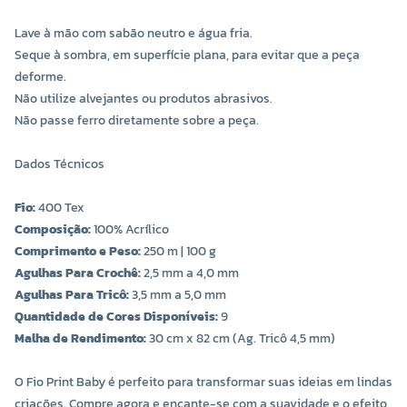
Lave à mão com sabão neutro e água fria.
Seque à sombra, em superfície plana, para evitar que a peça
deforme.
Não utilize alvejantes ou produtos abrasivos.
Não passe ferro diretamente sobre a peça.
Dados Técnicos
Fio:
400 Tex
Composição:
100% Acrílico
Comprimento e Peso:
250 m | 100 g
Agulhas Para Crochê:
2,5 mm a 4,0 mm
Agulhas Para Tricô:
3,5 mm a 5,0 mm
Quantidade de Cores Disponíveis:
9
Malha de Rendimento:
30 cm x 82 cm (Ag. Tricô 4,5 mm)
O Fio Print Baby é perfeito para transformar suas ideias em lindas
criações. Compre agora e encante-se com a suavidade e o efeito