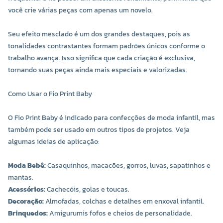
você crie várias peças com apenas um novelo.
Seu efeito mesclado é um dos grandes destaques, pois as
tonalidades contrastantes formam padrões únicos conforme o
trabalho avança. Isso significa que cada criação é exclusiva,
tornando suas peças ainda mais especiais e valorizadas.
COR 9732
COR 9737
R$ 29,20 UNIDADE
R$ 29,20 UNIDADE
Como Usar o Fio Print Baby
-
+
-
+
O Fio Print Baby é indicado para confecções de moda infantil, mas
também pode ser usado em outros tipos de projetos. Veja
algumas ideias de aplicação:
Moda Bebê:
Casaquinhos, macacões, gorros, luvas, sapatinhos e
mantas.
Acessórios:
Cachecóis, golas e toucas.
Decoração:
Almofadas, colchas e detalhes em enxoval infantil.
Brinquedos:
Amigurumis fofos e cheios de personalidade.