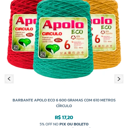
COR 7771
COR 7792
R$ 17,00 UNIDADE
R$ 17,00 UNIDADE
-
+
-
+
BARBANTE APOLO ECO 6 600 GRAMAS COM 610 METROS
CÍRCULO
R$ 17,20
5% OFF NO
PIX OU BOLETO