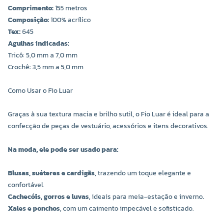
Comprimento:
155 metros
Composição:
100% acrílico
Tex:
645
Agulhas indicadas:
Tricô: 5,0 mm a 7,0 mm
COR 3453
COR 3531
Crochê: 3,5 mm a 5,0 mm
R$ 17,00 UNIDADE
R$ 17,00 UNIDADE
Como Usar o Fio Luar
-
+
-
+
Graças à sua textura macia e brilho sutil, o Fio Luar é ideal para a
confecção de peças de vestuário, acessórios e itens decorativos.
Na moda, ele pode ser usado para:
Blusas, suéteres e cardigãs
, trazendo um toque elegante e
confortável.
Cachecóis, gorros e luvas
, ideais para meia-estação e inverno.
Xales e ponchos
, com um caimento impecável e sofisticado.