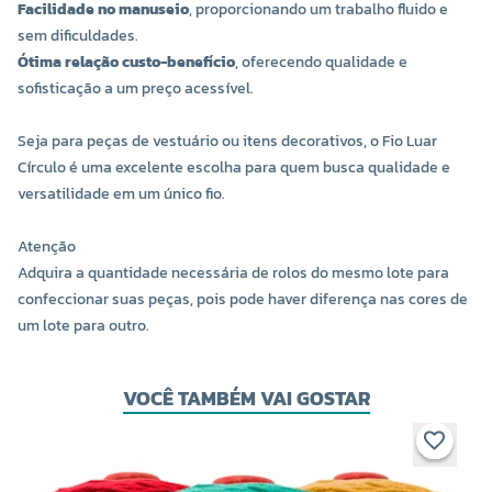
Facilidade no manuseio
, proporcionando um trabalho fluido e
sem dificuldades.
Ótima relação custo-benefício
, oferecendo qualidade e
sofisticação a um preço acessível.
Seja para peças de vestuário ou itens decorativos, o Fio Luar
Círculo é uma excelente escolha para quem busca qualidade e
versatilidade em um único fio.
Atenção
COR 6761
COR 7427
Adquira a quantidade necessária de rolos do mesmo lote para
R$ 17,00 UNIDADE
R$ 17,00 UNIDADE
confeccionar suas peças, pois pode haver diferença nas cores de
um lote para outro.
-
+
-
+
VOCÊ TAMBÉM VAI GOSTAR