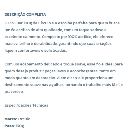
DESCRIÇÃO COMPLETA
O Fio Luar 100g da Círculo é a escolha perfeita para quem busca
um fio acrílico de alta qualidade, com um toque sedoso e
excelente caimento. Composto por 100% acrílico, ele oferece
maciez, brilho e durabilidade, garantindo que suas criações
fiquem confortáveis e sofisticadas.
Com um acabamento delicado e toque suave, esse fio é ideal para
COR 2704
COR 3436
quem deseja produzir peças leves e aconchegantes, tanto em
R$ 17,00 UNIDADE
R$ 17,00 UNIDADE
moda quanto em decoração. Além disso, ele proporciona um
deslizamento suave nas agulhas, tornando o trabalho mais fácil e
-
+
-
+
prazeroso.
Especificações Técnicas
Marca:
Círculo
Peso:
100g