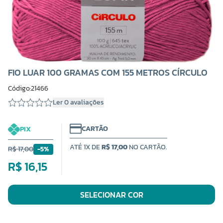
FIO LUAR 100 GRAMAS COM 155 METROS CÍRCULO
Código:21466
Ler 0 avaliações
CARTÃO
PIX
ATÉ 1X DE
R$ 17,00
NO CARTÃO.
R$ 17,00
-5%
R$ 16,15
SELECIONAR COR