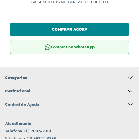
6X SEM JUROS NO CARTÃO DE CRÉDITO
COR 8001
COR 8238
R$ 17,00 UNIDADE
R$ 17,00 UNIDADE
-
+
-
+
COMPRAR AGORA
Comprar no WhatsApp
Categorias
Institucional
Central de Ajuda
COR 8314
COR 8797
R$ 17,00 UNIDADE
R$ 17,00 UNIDADE
Atendimento
-
+
-
+
Telefone: (11) 2692-2901
Whatsapp: (11) 98222-3399