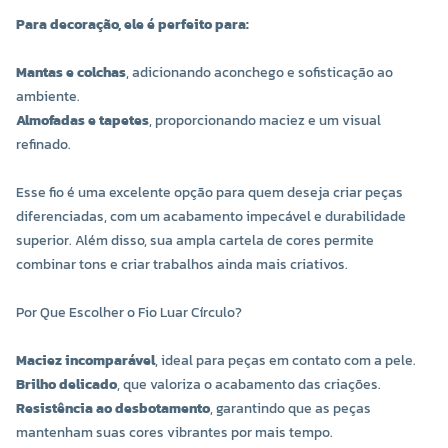
COR 4187
COR 6029
Para decoração, ele é perfeito para:
R$ 17,00 UNIDADE
R$ 17,00 UNIDADE
Mantas e colchas
, adicionando aconchego e sofisticação ao
-
+
-
+
ambiente.
Almofadas e tapetes
, proporcionando maciez e um visual
refinado.
Esse fio é uma excelente opção para quem deseja criar peças
diferenciadas, com um acabamento impecável e durabilidade
superior. Além disso, sua ampla cartela de cores permite
combinar tons e criar trabalhos ainda mais criativos.
Por Que Escolher o Fio Luar Círculo?
COR 6489
COR 6565
Maciez incomparável
, ideal para peças em contato com a pele.
R$ 17,00 UNIDADE
R$ 17,00 UNIDADE
Brilho delicado
, que valoriza o acabamento das criações.
Resistência ao desbotamento
, garantindo que as peças
-
+
-
+
mantenham suas cores vibrantes por mais tempo.