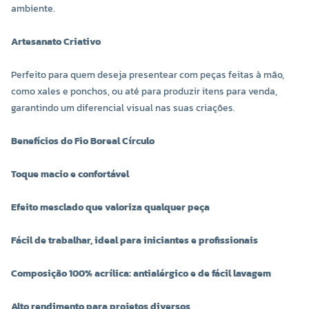
ambiente.
Artesanato Criativo
Perfeito para quem deseja presentear com peças feitas à mão,
como xales e ponchos, ou até para produzir itens para venda,
garantindo um diferencial visual nas suas criações.
Benefícios do Fio Boreal Círculo
Toque macio e confortável
COR 9611
COR 9831
R$ 24,00 UNIDADE
R$ 24,00 UNIDADE
Efeito mesclado que valoriza qualquer peça
-
+
-
+
Fácil de trabalhar, ideal para iniciantes e profissionais
Composição 100% acrílica: antialérgico e de fácil lavagem
Alto rendimento para projetos diversos