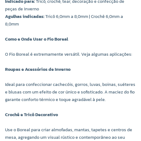
Indicado para:
Tricô, crochê, tear, decoração e confecção de
peças de inverno
COR 9556
COR 9565
Agulhas indicadas:
Tricô 6,0mm a 8,0mm | Crochê 6,0mm a
R$ 24,00 UNIDADE
R$ 24,00 UNIDADE
8,0mm
-
+
-
+
Como e Onde Usar o Fio Boreal
O Fio Boreal é extremamente versátil. Veja algumas aplicações:
Roupas e Acessórios de Inverno
Ideal para confeccionar cachecóis, gorros, luvas, boinas, suéteres
e blusas com um efeito de cor único e sofisticado. A maciez do fio
garante conforto térmico e toque agradável à pele.
Crochê e Tricô Decorativo
COR 9568
COR 9610
R$ 24,00 UNIDADE
R$ 24,00 UNIDADE
Use o Boreal para criar almofadas, mantas, tapetes e centros de
mesa, agregando um visual rústico e contemporâneo ao seu
-
+
-
+