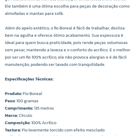
Ele também é uma ótima escolha para peças de decoração como
almofadas e mantas para sofá.
Além do apelo estético, o fio Boreal é fácil de trabalhar, desliza
bem na agulha e oferece ótimo acabamento. Sua espessura é
ideal para quem busca praticidade, pois rende peças volumosas
COR 9548
COR 9553
sem pesar, mantendo a leveza e o conforto do acrílico. E o melhor:
R$ 24,00 UNIDADE
R$ 24,00 UNIDADE
por ser um fio 100% acrílico, ele não provoca alergias e é de fácil
manutenção, podendo ser lavado com tranquilidade.
-
+
-
+
Especificações Técnicas:
Produto:
Fio Boreal
Peso:
100 gramas
Comprimento:
135 metros
Marca:
Círculo
Composição:
100% Acrílico
Textura:
Fio levemente torcido com efeito mesclado