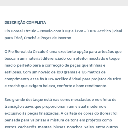
DESCRIÇÃO COMPLETA
Fio Boreal Círculo – Novelo com 100g e 135m – 100% Acrílico | Ideal
para Tricô, Crochê e Peças de Inverno
O Fio Boreal da Círculo é uma excelente opção para artesãos que
buscam um material diferenciado, com efeito mesclado e toque
macio, perfeito para a confecção de peças quentinhas e
estilosas. Com um novelo de 100 gramas e 135 metros de
COR 9539
COR 9540
comprimento, esse fio 100% acrílico é ideal para projetos de tricô
R$ 24,00 UNIDADE
R$ 24,00 UNIDADE
e crochê que exigem beleza, conforto e bom rendimento.
-
+
-
+
Seu grande destaque está nas cores mescladas e no efeito de
transição suave, que proporcionam um visual moderno e
exclusivo às peças finalizadas. A cartela de cores do Boreal foi
pensada para valorizar a mistura de tons em projetos como
gorros, cachecóis, mantas, blusas, ponchos, xales, entre outros.