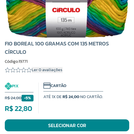
FIO BOREAL 100 GRAMAS COM 135 METROS
CÍRCULO
Código:19771
Ler 0 avaliações
CARTÃO
PIX
ATÉ 1X DE
R$ 24,00
NO CARTÃO.
R$ 24,00
-5%
R$ 22,80
SELECIONAR COR