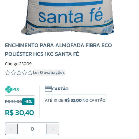
ENCHIMENTO PARA ALMOFADA FIBRA ECO
POLIÉSTER HCS 1KG SANTA FÉ
Código:23009
Ler 0 avaliações
CARTÃO
PIX
ATÉ 1X DE
R$ 32,00
NO CARTÃO.
R$ 32,00
-5%
R$ 30,40
-
+