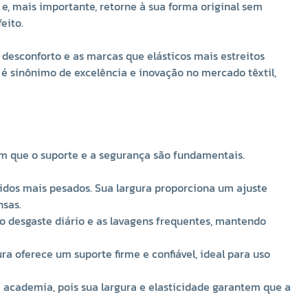
deforma ou se desgasta facilmente, mesmo após o uso
 e, mais importante, retorne à sua forma original sem
contínuo e diversas lavagens. O elastodieno, por sua vez,
eito.
é a fibra responsável pela elasticidade superior do
produto. Essa combinação garante que o elástico estique
o desconforto e as marcas que elásticos mais estreitos
de forma ideal para se moldar ao corpo e, mais
é sinônimo de excelência e inovação no mercado têxtil,
importante, retorne à sua forma original sem perder a
tensão com o tempo. O resultado são peças que mantêm
seu caimento impecável e proporcionam um ajuste
perfeito.
m que o suporte e a segurança são fundamentais.
A largura de
49mm
é um diferencial significativo, pois
distribui a pressão de forma mais uniforme sobre a pele,
cidos mais pesados. Sua largura proporciona um ajuste
evitando o desconforto e as marcas que elásticos mais
nsas.
estreitos podem causar. Isso o torna a escolha ideal para
a o desgaste diário e as lavagens frequentes, mantendo
roupas que serão usadas por longos períodos. Além disso,
a marca
Zanotti
é sinônimo de excelência e inovação no
ra oferece um suporte firme e confiável, ideal para uso
mercado têxtil, garantindo que você está investindo em
um produto confiável e de alto desempenho que irá
 de academia, pois sua largura e elasticidade garantem que a
valorizar suas criações.