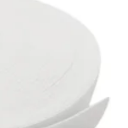
constantes.
Bermudas e Shorts:
Em
bermudas
e shorts,
especialmente os de tecidos mais estruturados, o
elástico Moleton 50 na cintura oferece um suporte firme
e confiável, ideal para uso casual ou esportivo.
Moda Fitness:
Na
moda fitness
, o suporte é crucial. Este
elástico é a escolha perfeita para calças, shorts e outras
peças de academia, pois sua largura e elasticidade
garantem que a roupa permaneça no lugar durante
exercícios de alta intensidade, permitindo total
liberdade de movimento.
Para utilizar o elástico, você pode costurá-lo
diretamente na parte interna da peça ou inseri-lo em
uma bainha. Sua cor branca e neutra permite que ele
seja usado em tecidos de diversas tonalidades, se
integrando de forma discreta e profissional à peça final.