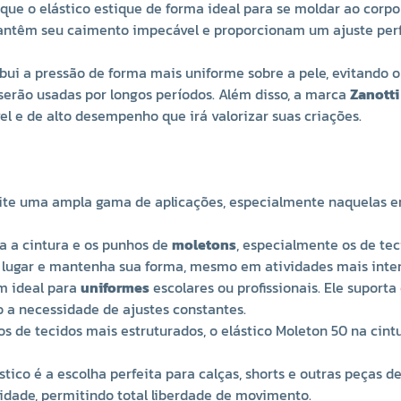
que o elástico estique de forma ideal para se moldar ao corpo
antêm seu caimento impecável e proporcionam um ajuste perf
tribui a pressão de forma mais uniforme sobre a pele, evitando 
 serão usadas por longos períodos. Além disso, a marca
Zanotti
l e de alto desempenho que irá valorizar suas criações.
rmite uma ampla gama de aplicações, especialmente naquelas e
a a cintura e os punhos de
moletons
, especialmente os de te
o lugar e mantenha sua forma, mesmo em atividades mais inte
am ideal para
uniformes
escolares ou profissionais. Ele suport
 a necessidade de ajustes constantes.
s de tecidos mais estruturados, o elástico Moleton 50 na cintu
lástico é a escolha perfeita para calças, shorts e outras peças
idade, permitindo total liberdade de movimento.