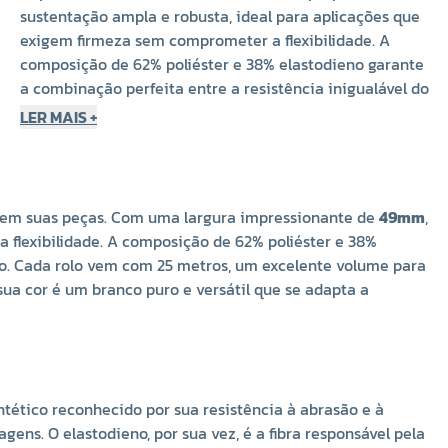
sustentação ampla e robusta, ideal para aplicações que
exigem firmeza sem comprometer a flexibilidade. A
composição de 62% poliéster e 38% elastodieno garante
a combinação perfeita entre a resistência inigualável do
poliéster e a alta elasticidade do elastodieno. Cada rolo
LER MAIS +
vem com 25 metros, um excelente volume para atender
tanto a grandes produções quanto a projetos de costura
mais elaborados. Embora o fabricante o chame de "cru",
sua cor é um branco puro e versátil que se adapta a
to em suas peças. Com uma largura impressionante de
49mm
,
qualquer tonalidade de tecido, tornando-o um item
 flexibilidade. A composição de 62% poliéster e 38%
indispensável para qualquer ateliê ou confecção.
ieno. Cada rolo vem com 25 metros, um excelente volume para
ua cor é um branco puro e versátil que se adapta a
Desempenho e Qualidade Inigualáveis
A alta qualidade do Elástico Moleton 50 da Zanotti é
resultado de sua composição otimizada. O poliéster é
um material sintético reconhecido por sua resistência à
ntético reconhecido por sua resistência à abrasão e à
abrasão e à tração, o que significa que o elástico não se
gens. O elastodieno, por sua vez, é a fibra responsável pela