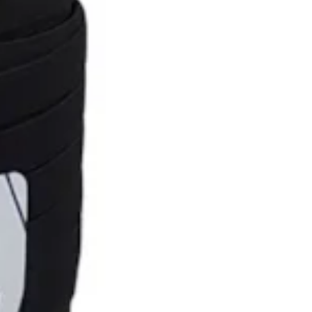
em peças de decoração.
Como Usar:
O
Elástico de Embutir Jaraguá 35
é fácil de usar e pode
ser costurado diretamente no tecido. Para utilizá-lo,
basta embuti-lo nas costuras de sua peça de roupa ou
acessório, ajustando conforme a necessidade. Ele pode
ser costurado à máquina, proporcionando um
acabamento preciso e durável. Sua alta elasticidade e
resistência fazem com que ele se mantenha firme e
confortável mesmo após várias lavagens e usos.
Além disso, o elástico pode ser cortado no comprimento
desejado, aproveitando os 25 metros do rolo para
diferentes projetos. Sua composição resistente ao
desgaste e à umidade torna-o uma excelente opção para
peças que exigem resistência e durabilidade.
Por que escolher o Elástico de Embutir Zanotti?
A
marca Zanotti
é sinônimo de qualidade no mercado de
produtos para costura, oferecendo produtos que