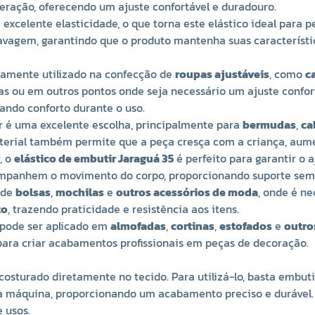
peração, oferecendo um ajuste confortável e duradouro.
xcelente elasticidade, o que torna este elástico ideal para p
 lavagem, garantindo que o produto mantenha suas característ
amente utilizado na confecção de
roupas ajustáveis
, como
c
s ou em outros pontos onde seja necessário um ajuste confortáv
ando conforto durante o uso.
ir é uma excelente escolha, principalmente para
bermudas
,
ca
terial também permite que a peça cresça com a criança, aume
, o
elástico de embutir Jaraguá 35
é perfeito para garantir o 
companhem o movimento do corpo, proporcionando suporte sem
 de
bolsas
,
mochilas
e
outros acessórios de moda
, onde é ne
to
, trazendo praticidade e resistência aos itens.
pode ser aplicado em
almofadas
,
cortinas
,
estofados
e
outro
 para criar acabamentos profissionais em peças de decoração.
 costurado diretamente no tecido. Para utilizá-lo, basta embut
à máquina, proporcionando um acabamento preciso e durável. S
 usos.