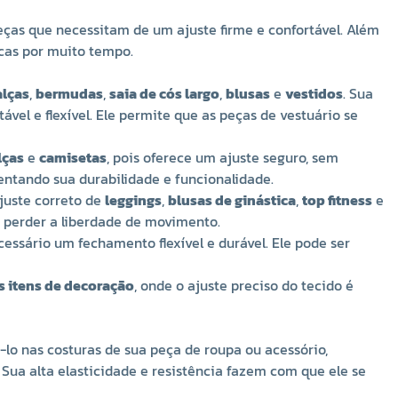
confortável. Além disso, sua composição garante
resistência ao desgaste e à lavagem, garantindo que o
eças que necessitam de um ajuste firme e confortável. Além
produto mantenha suas características por muito tempo.
icas por muito tempo.
Aplicações e Usos:
Vestuário e Moda
: O
Elástico de Embutir Jaraguá 35
é
alças
,
bermudas
,
saia de cós largo
,
blusas
e
vestidos
. Sua
amplamente utilizado na confecção de
roupas
el e flexível. Ele permite que as peças de vestuário se
ajustáveis
, como
calças
,
bermudas
,
saia de cós largo
,
blusas
e
vestidos
. Sua largura de 34mm é ideal para
lças
e
camisetas
, pois oferece um ajuste seguro, sem
embutir na cintura, nas mangas ou em outros pontos
ntando sua durabilidade e funcionalidade.
onde seja necessário um ajuste confortável e flexível. Ele
ajuste correto de
leggings
,
blusas de ginástica
,
top fitness
e
permite que as peças de vestuário se ajustem ao corpo
 perder a liberdade de movimento.
sem restringir os movimentos, proporcionando conforto
cessário um fechamento flexível e durável. Ele pode ser
durante o uso.
Roupas Infantis
: Para
roupas infantis
, o elástico de
s itens de decoração
, onde o ajuste preciso do tecido é
embutir é uma excelente escolha, principalmente para
bermudas
,
calças
e
camisetas
, pois oferece um ajuste
seguro, sem comprometer o conforto das crianças. A
i-lo nas costuras de sua peça de roupa ou acessório,
elasticidade do material também permite que a peça
ua alta elasticidade e resistência fazem com que ele se
cresça com a criança, aumentando sua durabilidade e