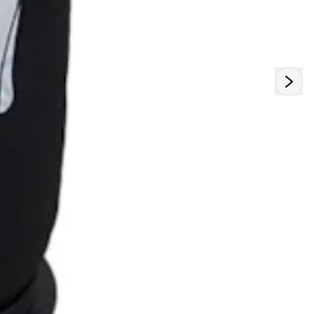
atendem aos mais altos padrões de desempenho e
durabilidade. O
Elástico de Embutir Jaraguá 35
é uma
opção confiável para quem busca um material de alta
qualidade, capaz de oferecer conforto e resistência em
qualquer projeto de costura.
Adquira agora o
Elástico de Embutir Jaraguá 35
e leve
para seus projetos um produto que une
qualidade,
resistência e versatilidade
. Seja para vestuário,
acessórios ou decoração, este elástico garantirá um
acabamento profissional e duradouro.