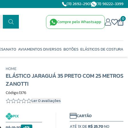
(11) 2692-2901
(11) 98222-3399
0
Compre pelo Whastsapp
ESANATO
AVIAMENTOS DIVERSOS
BOTÕES
ELÁSTICOS DE COSTURA
HOME
ELÁSTICO JARAGUÁ 35 PRETO COM 25 METROS
ZANOTTI
Código:1376
Ler 0 avaliações
CARTÃO
PIX
ATÉ 1X DE
R$ 25,70
NO
R$ 25,70
-5%