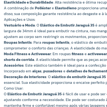
Elasticidade e Durabilidade
: Alta resistência e ótima recu
A combinação de
Poliéster
e
Elastodieno
proporciona uma e
disso, sua composição garante resistência ao desgaste e à
Aplicações e Usos:
Vestuário e Moda
: O
Elástico de Embutir Jaraguá 35
é ampl
largura de 34mm é ideal para embutir na cintura, nas manga
ajustem ao corpo sem restringir os movimentos, proporcion
Roupas Infantis
: Para
roupas infantis
, o elástico de embut
comprometer o conforto das crianças. A elasticidade do ma
Moda Fitness e Activewear
: Em roupas
fitness
e
activewear
shorts de corrida
. A elasticidade permite que as peças a
Acessórios
: Este elástico também é ideal para a confecção
incorporado em
alças
,
puxadores
e
detalhes de fechamen
Decoração de Interiores
: O
elástico de embutir Jaraguá 35
essencial. Sua elasticidade proporciona o encaixe perfeito
Como Usar:
O
Elástico de Embutir Jaraguá 35
é fácil de usar e pode ser
ajustando conforme a necessidade. Ele pode ser costurado 
mantenha firme e confortável mesmo após várias lavagens e