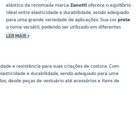
elástico da renomada marca
Zanotti
oferece o equilíbrio
ideal entre elasticidade e durabilidade, sendo adequado
para uma grande variedade de aplicações. Sua cor
preta
o torna versátil, podendo ser utilizado em diferentes
tipos de tecidos e estilos, desde peças de vestuário até
LER MAIS +
acessórios e itens de decoração.
Características do Produto:
Largura
: 34mm
Comprimento
: 25 metros
idade e resistência para suas criações de costura. Com
Cor
: Preto
 elasticidade e durabilidade, sendo adequado para uma
Composição
: 69% Poliéster, 31% Elastodieno
ilos, desde peças de vestuário até acessórios e itens de
Marca
: Zanotti
Elasticidade e Durabilidade
: Alta resistência e ótima
recuperação, oferecendo um ajuste confortável e
duradouro.
A combinação de
Poliéster
e
Elastodieno
proporciona
uma excelente elasticidade, o que torna este elástico
ideal para peças que necessitam de um ajuste firme e