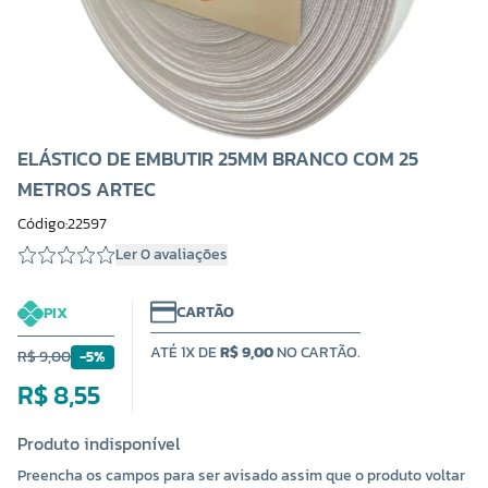
ELÁSTICO DE EMBUTIR 25MM BRANCO COM 25
METROS ARTEC
Código:22597
Ler 0 avaliações
CARTÃO
PIX
ATÉ 1X DE
R$ 9,00
NO CARTÃO.
R$ 9,00
-5%
R$ 8,55
Produto indisponível
Preencha os campos para ser avisado assim que o produto voltar