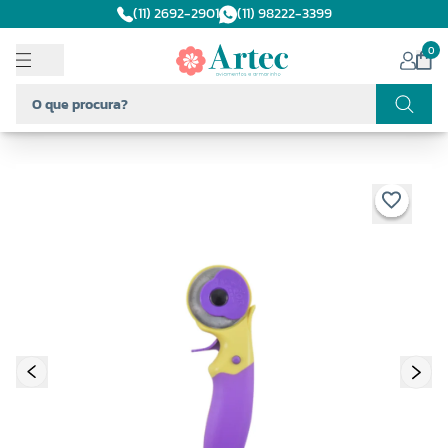
(11) 2692-2901
(11) 98222-3399
0