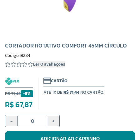
CORTADOR ROTATIVO COMFORT 45MM CÍRCULO
Código:19284
Ler 0 avaliações
CARTÃO
PIX
ATÉ 1X DE
R$ 71,44
NO CARTÃO.
R$ 71,44
-5%
R$ 67,87
-
+
ADICIONAR AO CARRINHO