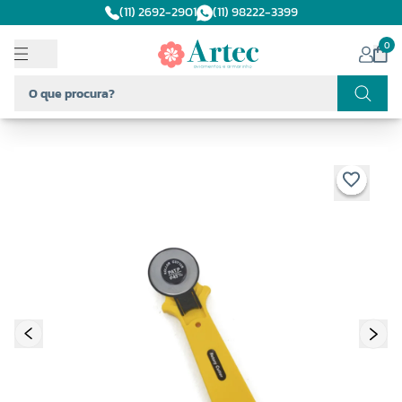
(11) 2692-2901
(11) 98222-3399
0