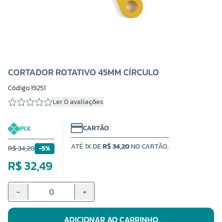
CORTADOR ROTATIVO 45MM CÍRCULO
Código:19251
Ler 0 avaliações
CARTÃO
PIX
ATÉ 1X DE
R$ 34,20
NO CARTÃO.
R$ 34,20
-5%
R$ 32,49
-
+
ADICIONAR AO CARRINHO